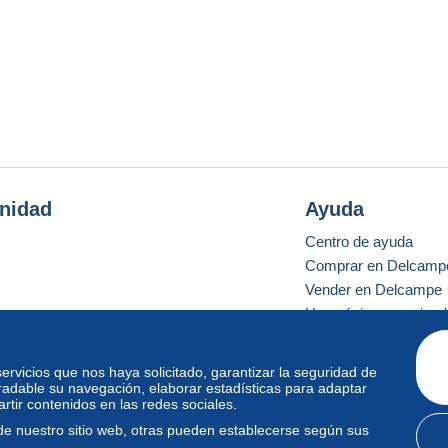
nidad
Ayuda
Centro de ayuda
Comprar en Delcamp
Vender en Delcampe
Una página securizad
 servicios que nos haya solicitado, garantizar la seguridad de
radable su navegación, elaborar estadísticas para adaptar
o estándar
tir contenidos en las redes sociales.
de nuestro sitio web, otras pueden establecerse según sus