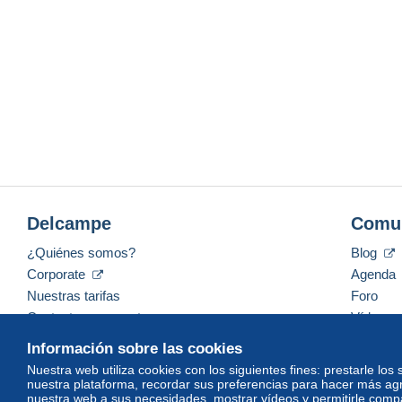
Delcampe
Comu
¿Quiénes somos?
Blog
Corporate
Agenda
Nuestras tarifas
Foro
Contacte con nosotros
Vídeos
Información sobre las cookies
Nuestra web utiliza cookies con los siguientes fines: prestarle los
nuestra plataforma, recordar sus preferencias para hacer más ag
Español
USD
America/Indiana/Vevay
Mod
nuestra web a sus necesidades, mostrar vídeos y permitirle compar