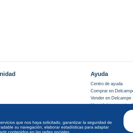
nidad
Ayuda
Centro de ayuda
Comprar en Delcamp
Vender en Delcampe
Una página securizad
 servicios que nos haya solicitado, garantizar la seguridad de
radable su navegación, elaborar estadísticas para adaptar
o estándar
tir contenidos en las redes sociales.