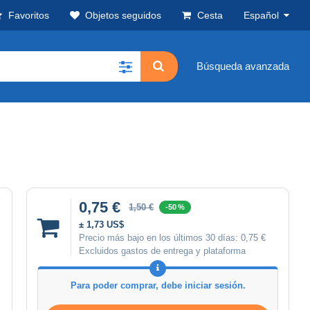
Favoritos
Objetos seguidos
Cesta
Español
Búsqueda avanzada
0,75 €
1,50 €
-50 %
± 1,73 US$
Precio más bajo en los últimos 30 días:
0,75 €
Excluidos gastos de entrega y plataforma
Para poder comprar, debe iniciar sesión.