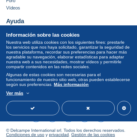
Foro
oder nutzen Sie die günstige Fehllistenbearbeitung.
comprador.
Weitere Kataloge, Marken, Serien und Blocks sind
Vídeos
vorhanden - bitte Fehlliste zusenden.
Si las condiciones de venta del vendedor incluyen
cláusulas relativas al pago, estas se considerarán
Ayuda
nulas. Las condiciones de pago de la página web
Centro de ayuda
Delcampe, tal y como se definen en las
Información sobre las cookies
Comprar en Delcampe
condiciones de uso
, son las únicas aplicables.
Nuestra web utiliza cookies con los siguientes fines: prestarle
Vender en Delcampe
los servicios que nos haya solicitado, garantizar la seguridad de
Las compras deben pagarse en un plazo de
14
nuestra plataforma, recordar sus preferencias para hacer más
Una página securizada
días
a partir de la recepción de la declaración final
agradable su navegación, elaborar estadísticas para adaptar
del vendedor.
nuestra web a sus necesidades, mostrar vídeos y permitirle
compartir contenidos en las redes sociales.
Garantía:
Algunas de estas cookies son necesarias para el
Derecho de retracto
|
Gastos de devolución a
funcionamiento de nuestro sitio web, otras pueden establecerse
cargo del comprador.
según sus preferencias.
Más información
Para saber el plazo de devolución y de reembolso
Ver más
del artículo,
consulte las Condiciones de Uso
Español
USD
Modo estándar
America/
Delcampe
.
D / Germany : Normalbrief 1,00€, Doppelbrief
1,20€, Großbrief 1,80€, Maxibrief 3,00€
© Delcampe International srl. Todos los derechos reservados.
E-Brief als Einwurf-Brief plus 2,35€
Condiciones de uso
y
privacidad
.
Gestión de las cookies