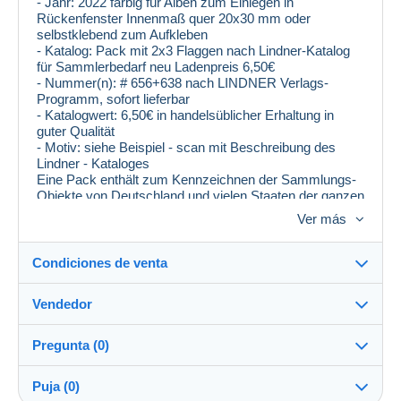
- Jahr: 2022 farbig für Alben zum Einlegen in
Rückenfenster Innenmaß quer 20x30 mm oder
selbstklebend zum Aufkleben
- Katalog: Pack mit 2x3 Flaggen nach Lindner-Katalog
für Sammlerbedarf neu Ladenpreis 6,50€
- Nummer(n): # 656+638 nach LINDNER Verlags-
Programm, sofort lieferbar
- Katalogwert: 6,50€ in handelsüblicher Erhaltung in
guter Qualität
- Motiv: siehe Beispiel - scan mit Beschreibung des
Lindner - Kataloges
Eine Pack enthält zum Kennzeichnen der Sammlungs-
Objekte von Deutschland und vielen Staaten der ganzen
Welt je 2x3 Flaggen in den Landesfarben im
Ver más
standardisierten Maß. Sie bieten hier auf 2 gewünschte
Länder oder Gebiete. Der Katalog weist weiterhin hin auf
andere Flaggen, dann bitte unter der Bestell-Nummer
Condiciones de venta
einsehen - auf Wunsch ebenfalls lieferbar.
#665 Andorra................#645 Estland..............#660
Vendedor
Großbritannien...#640 Liechtenstein...#673
Destino:
Polen............#638 Spanien
#666 Äland....................#655 Europa..............#661
Ver la lista de países
Pregunta (0)
Guernsey....... ....#654 Luxemburg......#671
blocfan
99%
(25620x)
Envío:
Portugal........#678 Tschechien
Puja (0)
#632 Berlin....................#642 Färöer...............#664
Envío después del pago