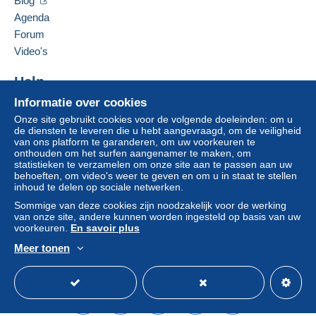
Blog
Agenda
Forum
Video's
Help
Informatie over cookies
Hulpcentrum
Onze site gebruikt cookies voor de volgende doeleinden: om u
Kopen op Delcampe
de diensten te leveren die u hebt aangevraagd, om de veiligheid
Verkopen op Delcampe
van ons platform te garanderen, om uw voorkeuren te
onthouden om het surfen aangenamer te maken, om
Een beveiligde website
statistieken te verzamelen om onze site aan te passen aan uw
behoeften, om video's weer te geven en om u in staat te stellen
inhoud te delen op sociale netwerken.
Sommige van deze cookies zijn noodzakelijk voor de werking
van onze site, andere kunnen worden ingesteld op basis van uw
voorkeuren.
En savoir plus
Meer tonen
Nederlands
USD
Standaardmodus
Ame