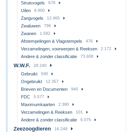
Struisvogels
678
Uilen
8.900
Zangvogels
12.465
Zwaluwen
796
Zwanen
1.582
Afstempelingen & Vlagstempels
476
Verzamelingen, voorwerpen & Reeksen
2.172
Andere & zonder classificatie
73.608
W.W.F.
28.240
Gebruikt
590
Ongebruikt
12.357
Brieven en Documenten
940
FDC
5.577
Maximumkaarten
2.380
Verzamelingen & Reeksen
101
Andere & zonder classificatie
6.075
Zeezoogdieren
16.248