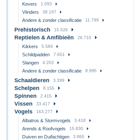
Kevers
1.093
Vlinders
38.197
Andere & zonder classificatie
11.799
Prehistorisch
15.526
Reptielen & Amfibieën
26.710
Kikkers
5.584
Schildpadden
7.651
Slangen
4.203
Andere & zonder classificatie
8.995
Schaaldieren
3.399
Schelpen
8.155
Spinnen
2.415
Vissen
33.417
Vogels
163.277
Albatros & Stormvogels
3.418
Arends & Roofvogels
15.830
Duiven en Duifachtigen
3.865