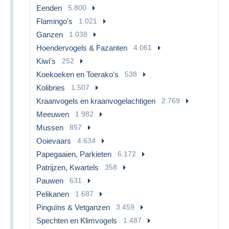
Eenden
5.800
Flamingo's
1.021
Ganzen
1.038
Hoendervogels & Fazanten
4.061
Kiwi's
252
Koekoeken en Toerako's
538
Kolibries
1.507
Kraanvogels en kraanvogelachtigen
2.769
Meeuwen
1.982
Mussen
857
Ooievaars
4.634
Papegaaien, Parkieten
6.172
Patrijzen, Kwartels
358
Pauwen
631
Pelikanen
1.687
Pinguïns & Vetganzen
3.459
Spechten en Klimvogels
1.487