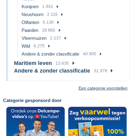
Konijnen
1.941
Neushoorn
2.116
Olifanten
6.130
Paarden
18.865
Vleermuizen
2.137
Wild
6.275
Andere & zonder classificatie
40.900
Maritiem leven
13.635
Andere & zonder classificatie
31.978
Een categorie voorstellen
Categorie gesponsord door