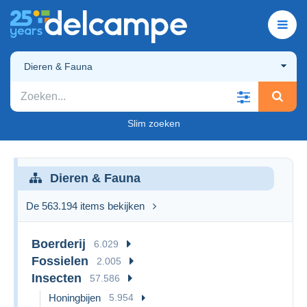
Dieren & Fauna
Slim zoeken
Dieren & Fauna
De 563.194 items bekijken
Boerderij
6.029
Fossielen
2.005
Insecten
57.586
Honingbijen
5.954