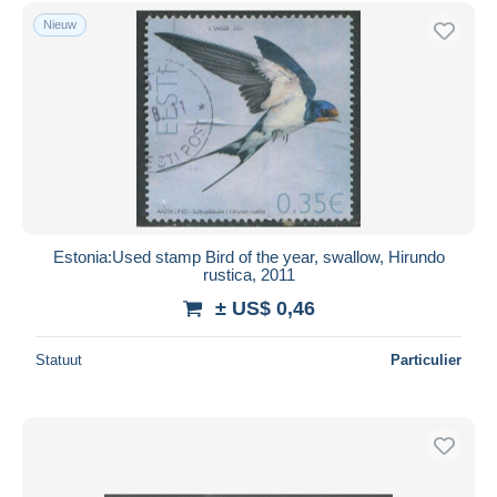
Gratis levering
Nieuw
Betaalmiddelen
PayPal
Bankoverschrijving
Visa
Mastercard
Bancontact
iDeal
Estonia:Used stamp Bird of the year, swallow, Hirundo
rustica, 2011
Maestro
± US$ 0,46
Alles deselecteren
Woonplaats van de verkoper
Statuut
Particulier
Wereldwijd