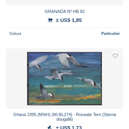
GRANADA Nº HB 82
± US$ 1,85
Statuut
Particulier
Ghana 1995 (MNH) (Mi BL274) - Roseate Tern (Sterna
dougallii)
± US$ 1,73