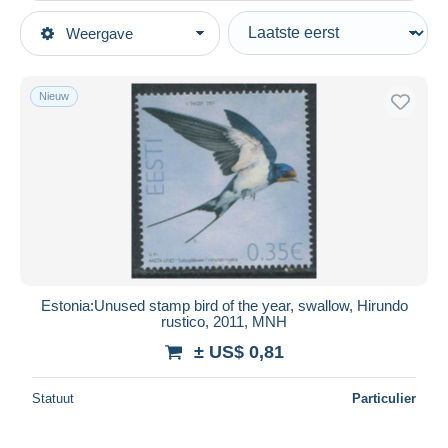
Type verkopen
Weergave
Topcategorieën
Actief
Postzegels
Vaste prijs
Thema's
Nieuw
Veiling met biedingen
Dieren & Fauna
Veilingen zonder biedingen
Vogels
Veilinghuizen
Verkocht
Zwaluwen
Duur
Alle looptijden
Nieuw sinds
Dagen
Estonia:Unused stamp bird of the year, swallow, Hirundo
rustico, 2011, MNH
Eindigt binnen
uren
± US$ 0,81
Prijs
Statuut
Particulier
Van
US$
tot
US$
Alleen met korting