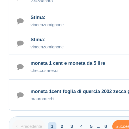
2345sandro
Stima:
vincenzomignone
Stima:
vincenzomignone
moneta 1 cent e moneta da 5 lire
checcosaresci
moneta 1cent foglia di quercia 2002 zecca 
mauromechi
Precedente
Succes
1
2
3
4
5
...
8