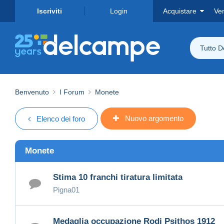
Iscriviti
Login
Acquistare
Ve
Tutto 
Benvenuto
I Forum
Monete
Nuovo argomento
Elenco dei foro
Monete
Stima 10 franchi tiratura limitata
Pigna01
Medaglia occupazione Rodi Psithos 1912