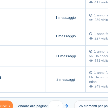
417 visit
1 anno f
1 messaggio
239 visit
1 anno f
1 messaggio
227 visit
1 anno f
11 messaggi
Da
chec
531 visit
1 anno f
g
Da
numi
2 messaggi
ntina
249 visit
sivo
Andare alla pagina: