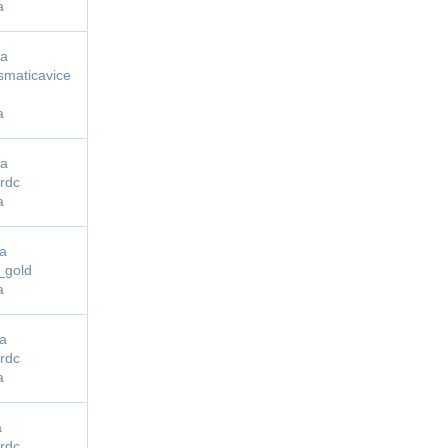
a
fa
smaticavice
a
fa
rdc
a
fa
_gold
a
fa
rdc
a
a
rdc