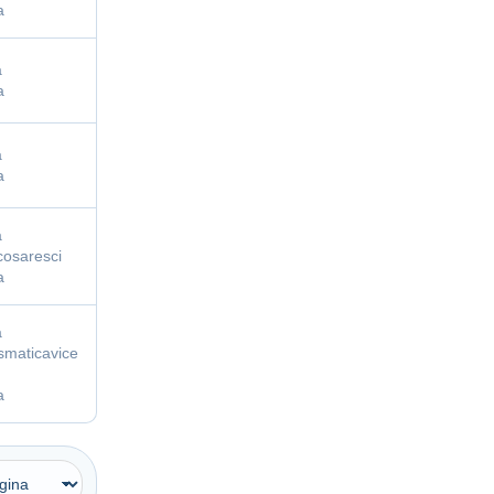
a
a
a
a
a
a
cosaresci
a
a
smaticavice
a