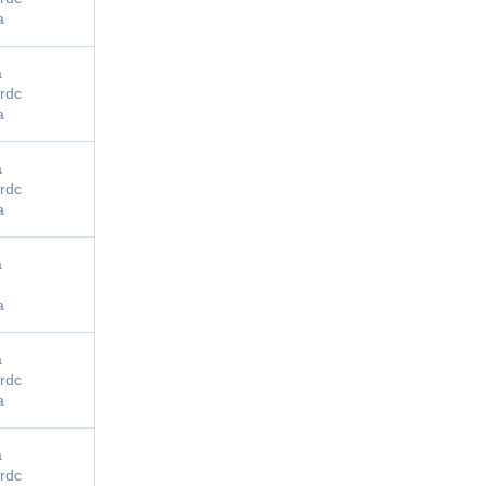
a
a
rdc
a
a
rdc
a
a
a
a
rdc
a
a
rdc