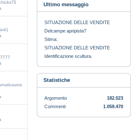
chicks75
Ultimo messaggio
a
SITUAZIONE DELLE VENDITE
in41
Delcampe apripista?
a
Stima:
SITUAZIONE DELLE VENDITE
Identificazione scultura.
7777
a
Statistiche
smaticavice
a
Argomento
182.023
Commenti
1.059.470
a