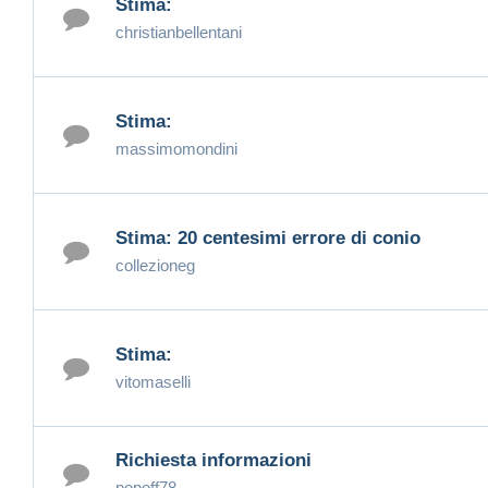
Stima:
christianbellentani
Stima:
massimomondini
Stima: 20 centesimi errore di conio
collezioneg
Stima:
vitomaselli
Richiesta informazioni
popoff78