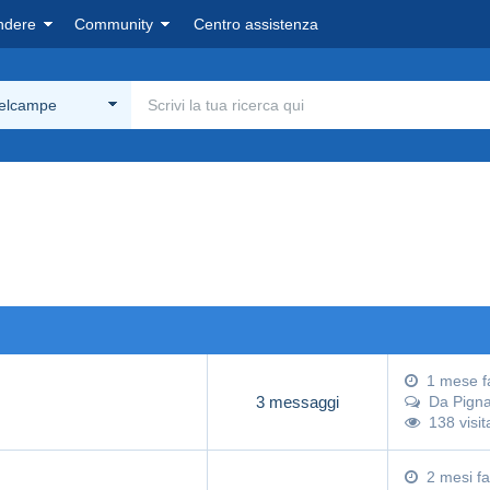
ndere
Community
Centro assistenza
Delcampe
1 mese f
3 messaggi
Da
Pign
138 visit
2 mesi fa