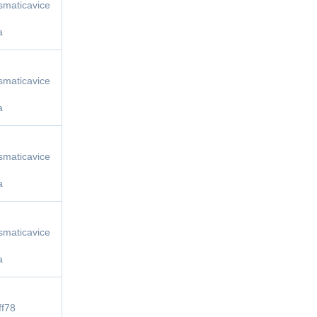
smaticavice
a
smaticavice
a
smaticavice
a
smaticavice
a
ff78