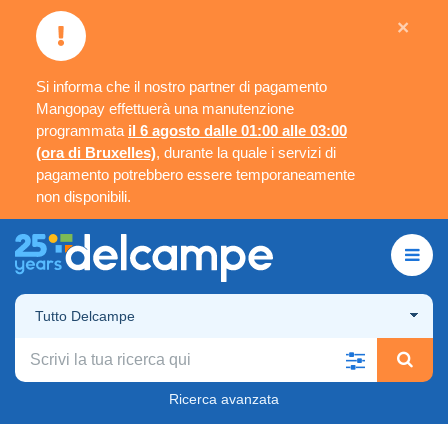
×
Si informa che il nostro partner di pagamento
Mangopay effettuerà una manutenzione
programmata
il 6 agosto dalle 01:00 alle 03:00
(ora di Bruxelles)
, durante la quale i servizi di
pagamento potrebbero essere temporaneamente
non disponibili.
Tutto Delcampe
Ricerca avanzata