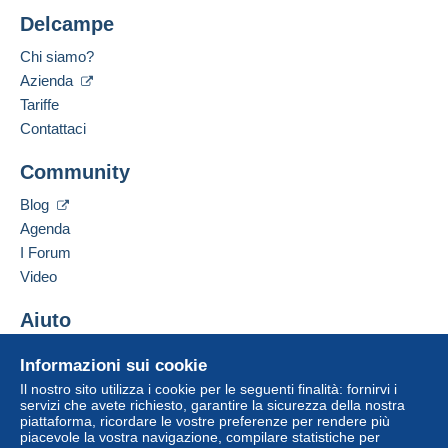
Delcampe
Chi siamo?
Azienda
Tariffe
Contattaci
Community
Blog
Agenda
I Forum
Video
Aiuto
Centro assistenza
Informazioni sui cookie
Acquistare su Delcampe
Il nostro sito utilizza i cookie per le seguenti finalità: fornirvi i
Vendere su Delcampe
servizi che avete richiesto, garantire la sicurezza della nostra
piattaforma, ricordare le vostre preferenze per rendere più
Un sito sicuro
piacevole la vostra navigazione, compilare statistiche per