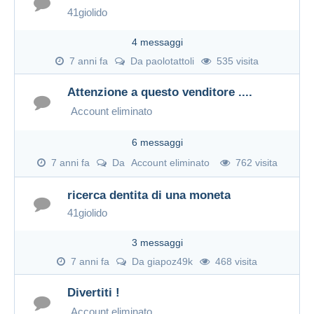
41giolido
4 messaggi
7 anni fa
Da
paolotattoli
535 visita
Attenzione a questo venditore ....
Account eliminato
6 messaggi
7 anni fa
Da
Account eliminato
762 visita
ricerca dentita di una moneta
41giolido
3 messaggi
7 anni fa
Da
giapoz49k
468 visita
Divertiti !
Account eliminato