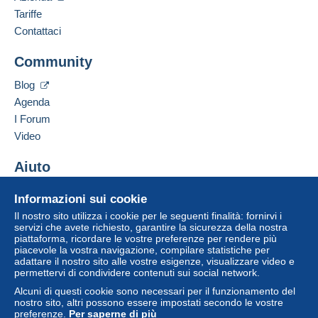
Tariffe
Contattaci
Community
Blog
Agenda
I Forum
Video
Aiuto
Centro assistenza
Informazioni sui cookie
Acquistare su Delcampe
Il nostro sito utilizza i cookie per le seguenti finalità: fornirvi i
Vendere su Delcampe
servizi che avete richiesto, garantire la sicurezza della nostra
piattaforma, ricordare le vostre preferenze per rendere più
Un sito sicuro
piacevole la vostra navigazione, compilare statistiche per
adattare il nostro sito alle vostre esigenze, visualizzare video e
permettervi di condividere contenuti sui social network.
Alcuni di questi cookie sono necessari per il funzionamento del
nostro sito, altri possono essere impostati secondo le vostre
preferenze.
Per saperne di più