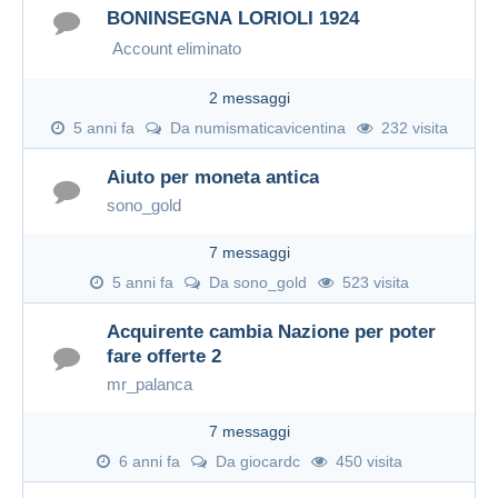
BONINSEGNA LORIOLI 1924
Account eliminato
2 messaggi
5 anni fa
Da
numismaticavicentina
232 visita
Aiuto per moneta antica
sono_gold
7 messaggi
5 anni fa
Da
sono_gold
523 visita
Acquirente cambia Nazione per poter
fare offerte 2
mr_palanca
7 messaggi
6 anni fa
Da
giocardc
450 visita