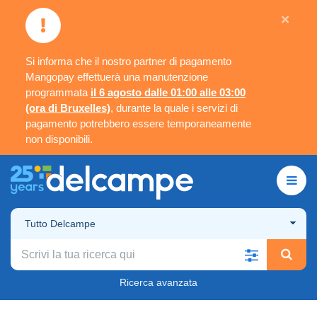
×
Si informa che il nostro partner di pagamento
Mangopay effettuerà una manutenzione
programmata
il 6 agosto dalle 01:00 alle 03:00
(ora di Bruxelles)
, durante la quale i servizi di
pagamento potrebbero essere temporaneamente
non disponibili.
Tutto Delcampe
Ricerca avanzata