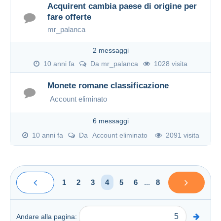
Acquirent cambia paese di origine per
fare offerte
mr_palanca
2 messaggi
10 anni fa
Da
mr_palanca
1028 visita
Monete romane classificazione
Account eliminato
6 messaggi
10 anni fa
Da
Account eliminato
2091 visita
1
2
3
4
5
6
...
8
Andare alla pagina: