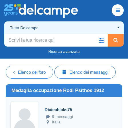
Tutto Delcampe
Ricerca avanzata
Elenco dei foro
Elenco dei messaggi
Medaglia occupazione Rodi Psithos 1912
Dixiechicks75
9 messaggi
Italia