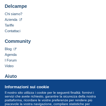
Delcampe
Chi siamo?
Azienda
Tariffe
Contattaci
Community
Blog
Agenda
I Forum
Video
Aiuto
Centro assistenza
Informazioni sui cookie
Acquistare su Delcampe
Il nostro sito utilizza i cookie per le seguenti finalità: fornirvi i
Vendere su Delcampe
servizi che avete richiesto, garantire la sicurezza della nostra
piattaforma, ricordare le vostre preferenze per rendere più
Un sito sicuro
piacevole la vostra navigazione, compilare statistiche per