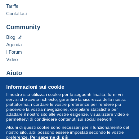
Tariffe
Contattaci
Community
Blog
Agenda
I Forum
Video
Aiuto
Centro assistenza
Informazioni sui cookie
Acquistare su Delcampe
Il nostro sito utilizza i cookie per le seguenti finalità: fornirvi i
Vendere su Delcampe
servizi che avete richiesto, garantire la sicurezza della nostra
piattaforma, ricordare le vostre preferenze per rendere più
Un sito sicuro
piacevole la vostra navigazione, compilare statistiche per
adattare il nostro sito alle vostre esigenze, visualizzare video e
permettervi di condividere contenuti sui social network.
Alcuni di questi cookie sono necessari per il funzionamento del
nostro sito, altri possono essere impostati secondo le vostre
preferenze.
Per saperne di più