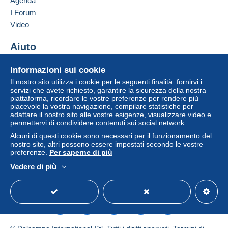
Agenda
I Forum
Video
Aiuto
Centro assistenza
Informazioni sui cookie
Acquistare su Delcampe
Il nostro sito utilizza i cookie per le seguenti finalità: fornirvi i
Vendere su Delcampe
servizi che avete richiesto, garantire la sicurezza della nostra
piattaforma, ricordare le vostre preferenze per rendere più
Un sito sicuro
piacevole la vostra navigazione, compilare statistiche per
adattare il nostro sito alle vostre esigenze, visualizzare video e
permettervi di condividere contenuti sui social network.
Alcuni di questi cookie sono necessari per il funzionamento del
nostro sito, altri possono essere impostati secondo le vostre
preferenze.
Per saperne di più
Vedere di più
Italiano
USD
Versione standard
Americ