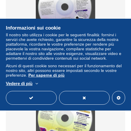
Informazioni sui cookie
Il nostro sito utilizza i cookie per le seguenti finalità: fornirvi i
servizi che avete richiesto, garantire la sicurezza della nostra
piattaforma, ricordare le vostre preferenze per rendere più
CD-ROM: Logiciel Le Corps humain 3.0/ un planning de
piacevole la vostra navigazione, compilare statistiche per
vacances pour mieux organiser les périodes de congé
adattare il nostro sito alle vostre esigenze, visualizzare video e
± 1,17 USD
permettervi di condividere contenuti sui social network.
Alcuni di questi cookie sono necessari per il funzionamento del
nostro sito, altri possono essere impostati secondo le vostre
Stato
Professionista
preferenze.
Per saperne di più
Vedere di più