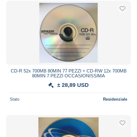
Spedizione gratuita
Metodi di pagamento
PayPal
Bonifico bancario
Visa
Mastercard
Bancontact
iDeal
CD-R 52x 700MB 80MIN 77 PEZZI + CD-RW 12x 700MB
80MIN 7 PEZZI OCCASIONISSIMA
Maestro
± 28,89 USD
Deselezionare tutto
Residenza del venditore
Stato
Residenziale
Tutto il mondo