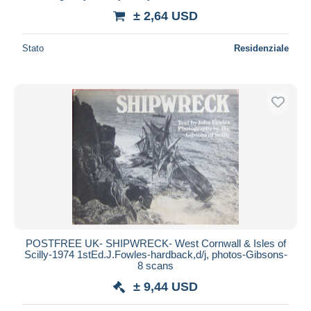
± 2,64 USD
Stato
Residenziale
POSTFREE UK- SHIPWRECK- West Cornwall & Isles of
Scilly-1974 1stEd.J.Fowles-hardback,d/j, photos-Gibsons-
8 scans
± 9,44 USD