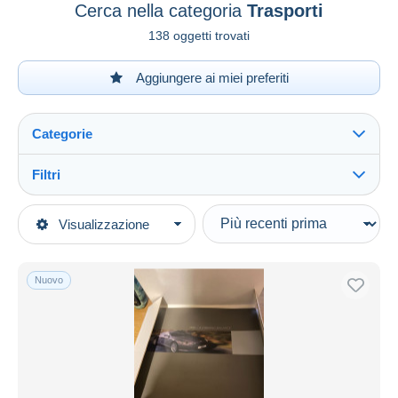
Cerca nella categoria
Trasporti
138 oggetti trovati
Aggiungere ai miei preferiti
Categorie
Filtri
Vedi tutto
Tipo di vendita
Visualizzazione
Categorie principali
In corso
Libri, Riviste, Fumetti
Prezzo fisso
Inglese
Nuovo
Asta con offerte
Libri Illustrati
Aste senza offerte
Casa d'aste
Trasporti
Venduti
Durata