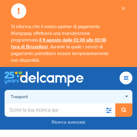
×
Si informa che il nostro partner di pagamento
Mangopay effettuerà una manutenzione
programmata
il 6 agosto dalle 01:00 alle 03:00
(ora di Bruxelles)
, durante la quale i servizi di
pagamento potrebbero essere temporaneamente
non disponibili.
Trasporti
Ricerca avanzata