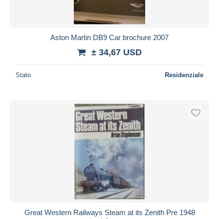
Tutte le durate
Nuovo da
giorni
Aston Martin DB9 Car brochure 2007
Chiude fra
ora
± 34,67 USD
Prezzo
Stato
Residenziale
Dalle
a
USD
USD
Solo sconto
Spedizione gratuita
Metodi di pagamento
PayPal
Bonifico bancario
Visa
Mastercard
Bancontact
Great Western Railways Steam at its Zenith Pre 1948
iDeal