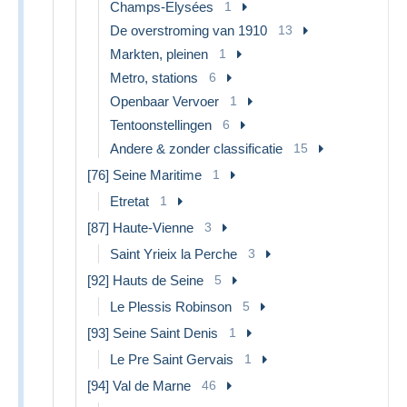
Champs-Elysées
1
De overstroming van 1910
13
Markten, pleinen
1
Metro, stations
6
Openbaar Vervoer
1
Tentoonstellingen
6
Andere & zonder classificatie
15
[76] Seine Maritime
1
Etretat
1
[87] Haute-Vienne
3
Saint Yrieix la Perche
3
[92] Hauts de Seine
5
Le Plessis Robinson
5
[93] Seine Saint Denis
1
Le Pre Saint Gervais
1
[94] Val de Marne
46