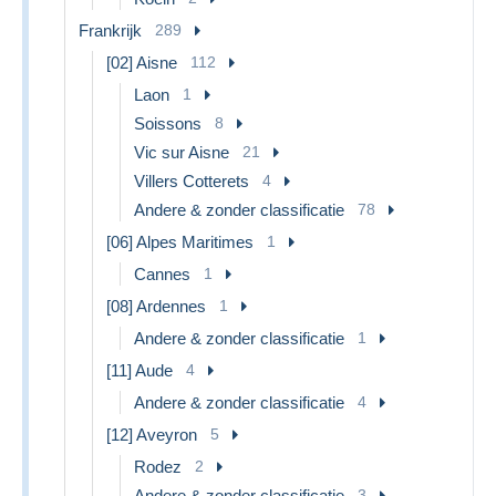
Frankrijk
289
[02] Aisne
112
Laon
1
Soissons
8
Vic sur Aisne
21
Villers Cotterets
4
Andere & zonder classificatie
78
[06] Alpes Maritimes
1
Cannes
1
[08] Ardennes
1
Andere & zonder classificatie
1
[11] Aude
4
Andere & zonder classificatie
4
[12] Aveyron
5
Rodez
2
Andere & zonder classificatie
3