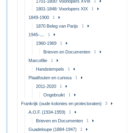
1701-1800: Voorlopers XVIII
1
1801-1848: Voorlopers XIX
1
1849-1900
1
1870 Beleg van Parijs
1
1945-....
1
1960-1969
1
Brieven en Documenten
1
Marcofilie
1
Handstempels
1
Plaatfouten en curiosa
1
2011-2020
1
Ongebruikt
1
Frankrijk (oude kolonies en protectoraten)
3
A.O.F. (1934-1959)
1
Brieven en Documenten
1
Guadeloupe (1884-1947)
1