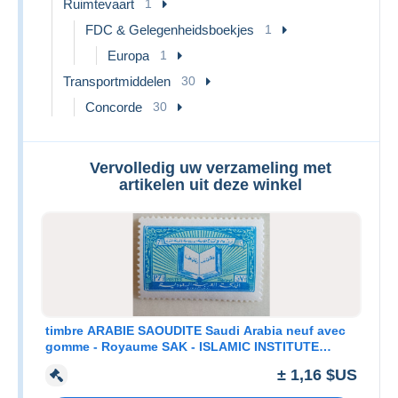
Ruimtevaart
1
FDC & Gelegenheidsboekjes
1
Europa
1
Transportmiddelen
30
Concorde
30
Vervolledig uw verzameling met
artikelen uit deze winkel
timbre ARABIE SAOUDITE Saudi Arabia neuf avec
gomme - Royaume SAK - ISLAMIC INSTITUTE
MEDINA 1963 - P7 1/2 (2)
± 1,16 $US