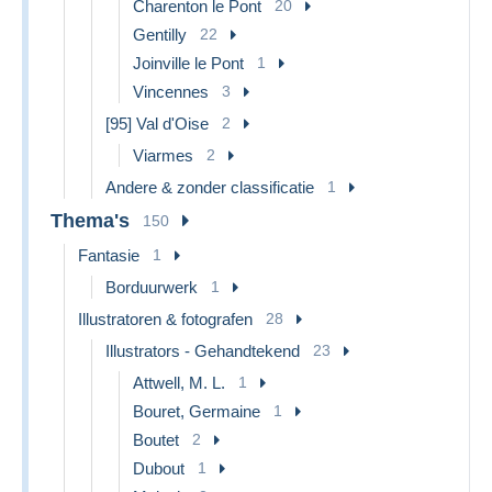
Charenton le Pont
20
Gentilly
22
Joinville le Pont
1
Vincennes
3
[95] Val d'Oise
2
Viarmes
2
Andere & zonder classificatie
1
Thema's
150
Fantasie
1
Borduurwerk
1
Illustratoren & fotografen
28
Illustrators - Gehandtekend
23
Attwell, M. L.
1
Bouret, Germaine
1
Boutet
2
Dubout
1