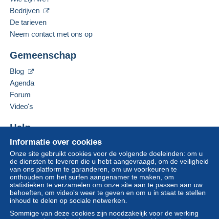
Bedrijven
De tarieven
Neem contact met ons op
Gemeenschap
Blog
Agenda
Forum
Video's
Help
Informatie over cookies
Hulpcentrum
Onze site gebruikt cookies voor de volgende doeleinden: om u
Kopen op Delcampe
de diensten te leveren die u hebt aangevraagd, om de veiligheid
Verkopen op Delcampe
van ons platform te garanderen, om uw voorkeuren te
onthouden om het surfen aangenamer te maken, om
Een beveiligde website
statistieken te verzamelen om onze site aan te passen aan uw
behoeften, om video's weer te geven en om u in staat te stellen
inhoud te delen op sociale netwerken.
Sommige van deze cookies zijn noodzakelijk voor de werking