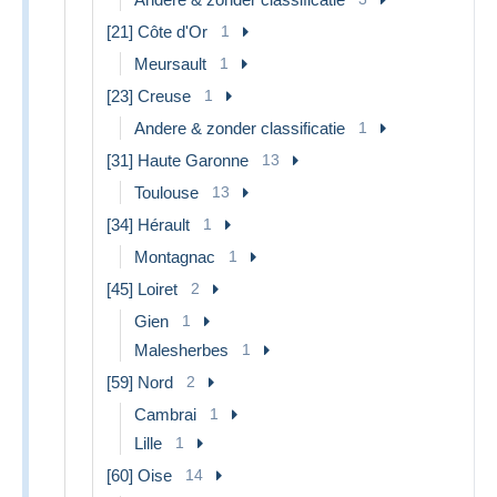
[21] Côte d'Or
1
Meursault
1
[23] Creuse
1
Andere & zonder classificatie
1
[31] Haute Garonne
13
Toulouse
13
[34] Hérault
1
Montagnac
1
[45] Loiret
2
Gien
1
Malesherbes
1
[59] Nord
2
Cambrai
1
Lille
1
[60] Oise
14