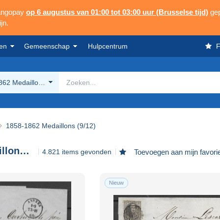
Mangopay
op 6 augustus van 01:00 tot 03:00 uur (Brusselse tijd)
gep
jn.
en
Gemeenschap
Hulpcentrum
F
62 Medaillons (9/12)
1858-1862 Medaillons (9/12)
1858-1862 Medaillons (9/12)
4.821 items gevonden
Toevoegen aan mijn favori
Nieuw