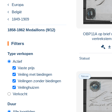
Europa
België
1849-1909
1858-1862 Medaillons (9/12)
OBP11A op brief 
vertrekstem
Filters
aankomsts
±
Type verkopen
Statuut
Actief
Vaste prijs
Veiling met biedingen
Nieuw
Veilingen zonder biedingen
Veilinghuizen
Verkocht
Duur
Alle looptijden