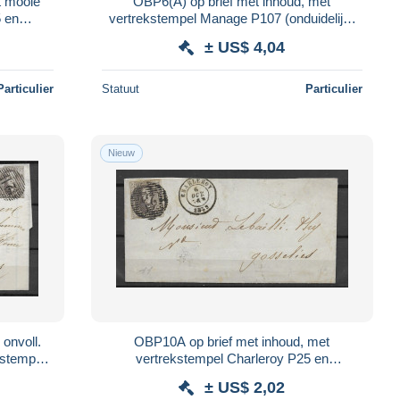
t mooie
OBP6(A) op brief met inhoud, met
5 en
vertrekstempel Manage P107 (onduidelijk)
s
en aankomststempel Jemmapes
± US$ 4,04
Particulier
Statuut
Particulier
Nieuw
onvoll.
OBP10A op brief met inhoud, met
kstempel
vertrekstempel Charleroy P25 en
mpel
aankomststempel Gosselies
± US$ 2,02