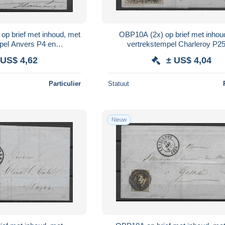
op brief met inhoud, met
OBP10A (2x) op brief met inhou
pel Anvers P4 en
vertrekstempel Charleroy P2
empel Peruwelz
aankomststempel Mons
 US$ 4,62
± US$ 4,04
Particulier
Statuut
Nieuw