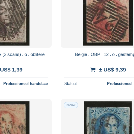
Belgie . OBP . 10A (2 scans) . o . oblitéré
Belgie . OBP . 12 . o .
 US$ 1,39
± US$ 9,39
Professioneel handelaar
Statuut
Professioneel
Nieuw