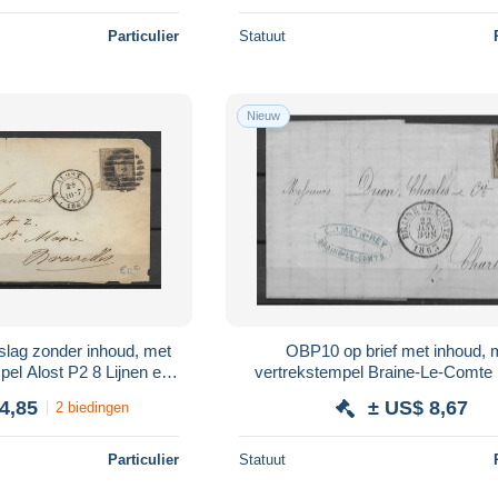
Particulier
Statuut
Nieuw
lag zonder inhoud, met
OBP10 op brief met inhoud, 
el Alost P2 8 Lijnen en
vertrekstempel Braine-Le-Comte
pel Bruxelles + 54
aankomststempel Charlero
4,85
± US$ 8,67
2 biedingen
Particulier
Statuut