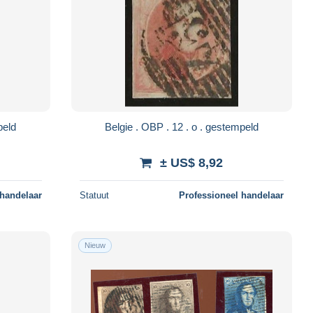
 gestempeld
Belgie . OBP . 12 . o . gestempeld
± US$ 8,92
 handelaar
Statuut
Professioneel handelaar
Nieuw