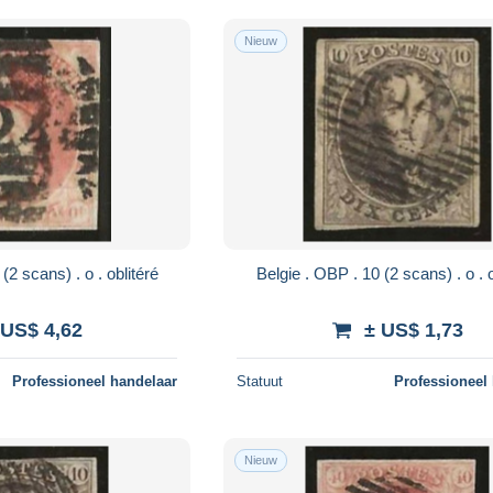
Nieuw
Belgie . OBP . 12 (2 scans) . o . oblitéré
Belg
 US$ 4,62
± US$ 1,73
Professioneel handelaar
Statuut
Professioneel
Nieuw