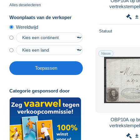
OBP10A op bri
Alles deselecteren
vertrekstemp
aankomst
±
Woonplaats van de verkoper
Wereldwijd
Statuut
Nieuw
Toepassen
Categorie gesponsord door
OBP10A op bri
vertrekstemp
aankomstste
±