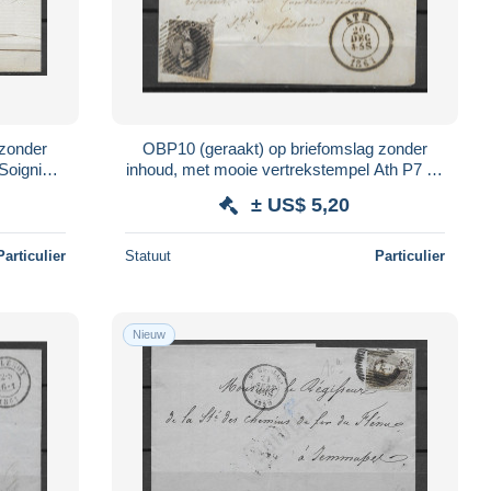
 zonder
OBP10 (geraakt) op briefomslag zonder
Soignies
inhoud, met mooie vertrekstempel Ath P7 en
ons
aankomststempel St.Ghislain
± US$ 5,20
Particulier
Statuut
Particulier
Nieuw