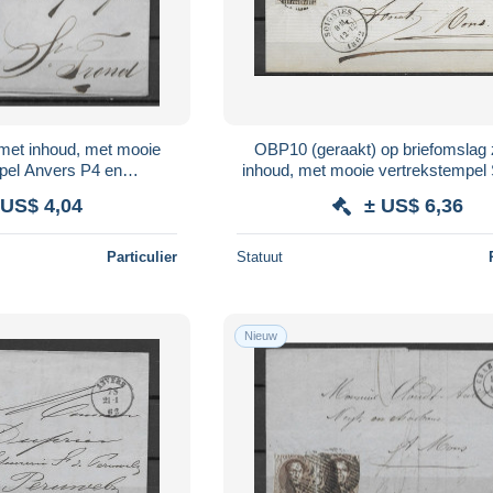
met inhoud, met mooie
OBP10 (geraakt) op briefomslag
pel Anvers P4 en
inhoud, met mooie vertrekstempel 
tempel St.Trond
P108 en aankomststempel M
 US$ 4,04
± US$ 6,36
Particulier
Statuut
Nieuw