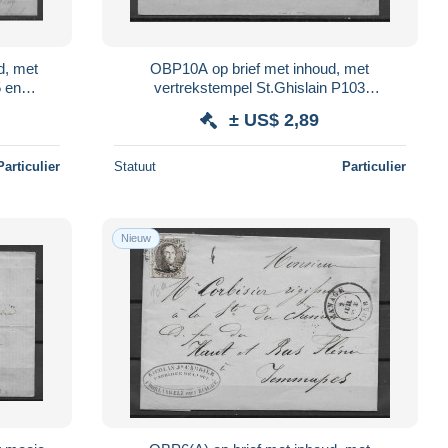
d, met
OBP10A op brief met inhoud, met
5 en
vertrekstempel St.Ghislain P103
(onduidelijk) en aankomststempel
± US$ 2,89
Jemmapes
Particulier
Statuut
Particulier
Nieuw