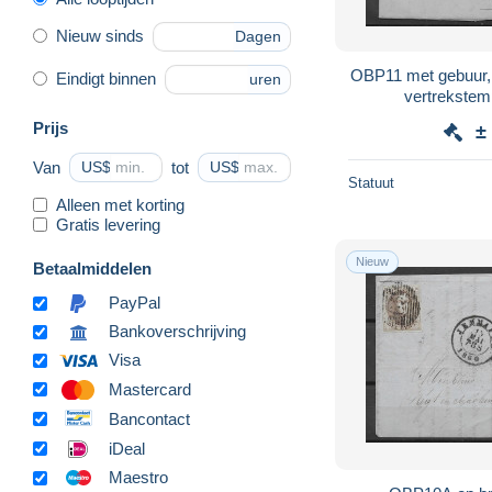
Nieuw sinds
Dagen
OBP11 met gebuur, 
Eindigt binnen
uren
vertrekstem
aankomstst
Prijs
±
Van
US$
tot
US$
Statuut
Alleen met korting
Gratis levering
Nieuw
Betaalmiddelen
PayPal
Bankoverschrijving
Visa
Mastercard
Bancontact
iDeal
Maestro