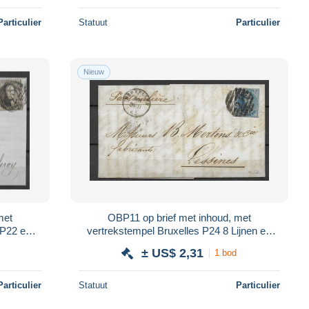
Particulier
Statuut
Particulier
Nieuw
met
OBP11 op brief met inhoud, met
 P22 en
vertrekstempel Bruxelles P24 8 Lijnen en
y
aankomststempel Lessines
± US$ 2,31
1 bod
Particulier
Statuut
Particulier