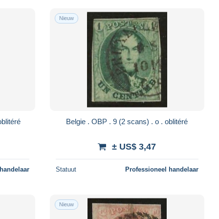
Nieuw
ie . OBP . 10 (2 scans) . o . oblitéré
Belgie . OBP . 9 (2 scans) . o . oblitéré
± US$ 3,47
 handelaar
Statuut
Professioneel handelaar
Nieuw