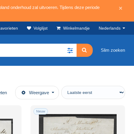
land onderhoud zal uitvoeren. Tijdens deze periode
×
avorieten
Volglijst
Winkelmandje
Nederlands
Slim zoeken
eten
Weergave
Nieuw