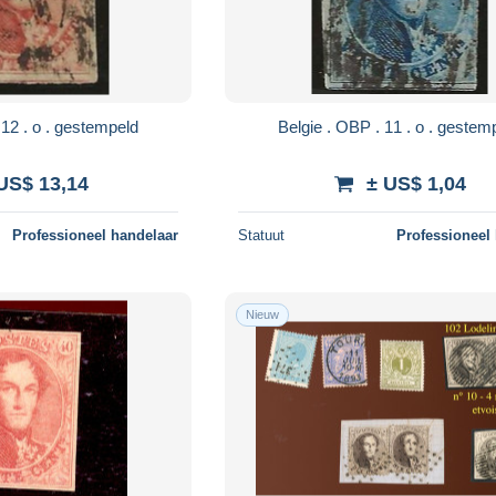
Belgie . OBP . 12 . o . gestempeld
Belgie . OBP . 11 . o .
US$ 13,14
± US$ 1,04
Professioneel handelaar
Statuut
Professioneel
Nieuw