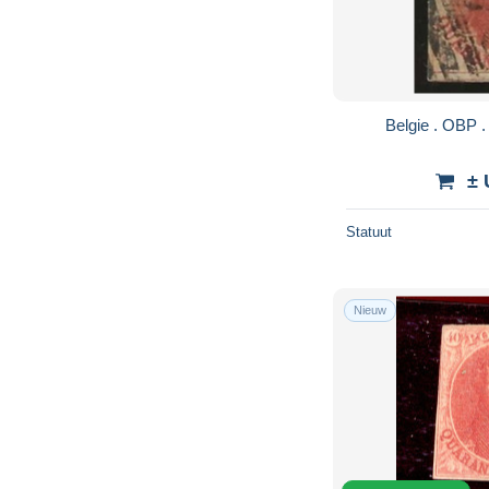
± 
Statuut
Nieuw