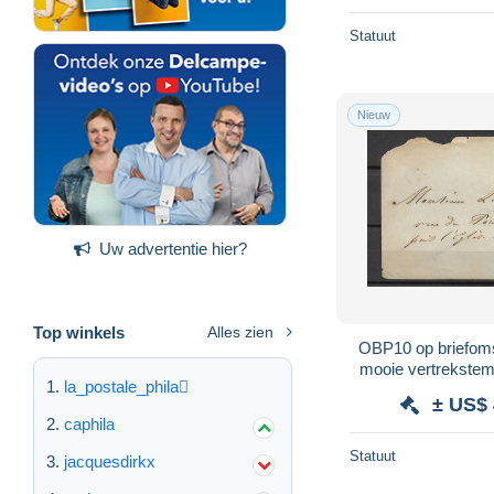
Statuut
Nieuw
Uw advertentie hier?
Top winkels
Alles zien
OBP10 op briefoms
mooie vertrekstemp
la_postale_phila
aankomststem
± US$ 
caphila
Statuut
jacquesdirkx