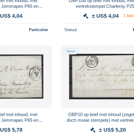
ef met inhoud, met
OBP10A op brief met inhoud, me
el Jemmapes P65 en
vertrekstempel Charleroy P2
stempel Mons
aankomststempel Gosselie
 US$ 4,04
± US$ 4,04
1 bod
Particulier
Statuut
Nieuw
ef met inhoud, met
OBP10 op brief met inhoud (zegel 
el Jemmapes P65 en
doch mooie stempels) met vertre
mpel La-Louviere
Boussu P21 en aankomstste
 US$ 5,78
± US$ 5,20
Jemmapes