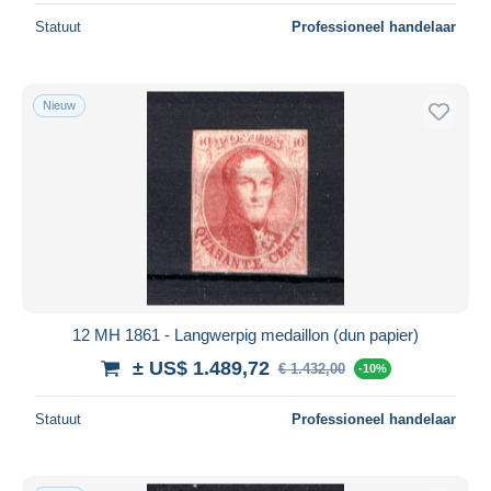
Statuut
Professioneel handelaar
Nieuw
12 MH 1861 - Langwerpig medaillon (dun papier)
± US$ 1.489,72
€ 1.432,00
-10%
Statuut
Professioneel handelaar