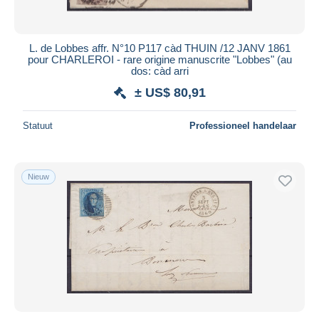
L. de Lobbes affr. N°10 P117 càd THUIN /12 JANV 1861
pour CHARLEROI - rare origine manuscrite "Lobbes" (au
dos: càd arri
± US$ 80,91
Statuut
Professioneel handelaar
Nieuw