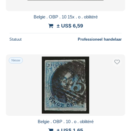
Belgie . OBP . 10 15x . o . oblitéré
± US$ 6,59
Statuut
Professioneel handelaar
Nieuw
Belgie . OBP . 10 . o . oblitéré
± US$ 1,65