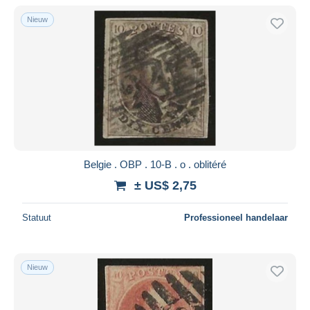
Alleen met korting
Nieuw
Gratis levering
Betaalmiddelen
PayPal
Bankoverschrijving
Visa
Mastercard
Bancontact
Belgie . OBP . 10-B . o . oblitéré
iDeal
± US$ 2,75
Maestro
Alles deselecteren
Statuut
Professioneel handelaar
Woonplaats van de verkoper
Wereldwijd
Nieuw