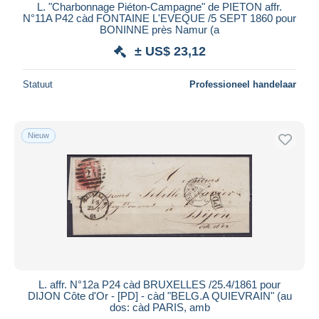
L. "Charbonnage Piéton-Campagne" de PIETON affr.
N°11A P42 càd FONTAINE L'EVEQUE /5 SEPT 1860 pour
BONINNE près Namur (a
± US$ 23,12
Statuut
Professioneel handelaar
Nieuw
L. affr. N°12a P24 càd BRUXELLES /25.4/1861 pour
DIJON Côte d'Or - [PD] - càd "BELG.A QUIEVRAIN" (au
dos: càd PARIS, amb