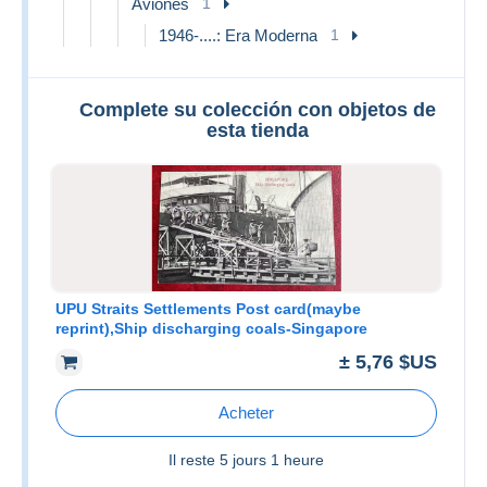
Aviones
1
1946-....: Era Moderna
1
Complete su colección con objetos de
esta tienda
UPU Straits Settlements Post card(maybe
reprint),Ship discharging coals-Singapore
± 5,76 $US
Acheter
Il reste
5 jours 1 heure