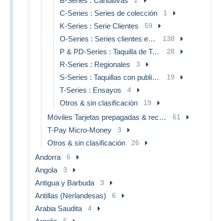
B-Series : Caritativas
C-Series : Series de colección
1
K-Series : Serie Clientes
59
O-Series : Series clientes excluidos servicio de colección
138
P & PD-Series : Taquilla de Telekom Alemania
28
R-Series : Regionales
3
S-Series : Taquillas con publicidad de terceros
19
T-Series : Ensayos
4
Otros & sin clasificación
19
Móviles Tarjetas prepagadas & recargos
61
T-Pay Micro-Money
3
Otros & sin clasificación
26
Andorra
6
Angola
3
Antigua y Barbuda
3
Antillas (Nerlandesas)
6
Arabia Saudita
4
5