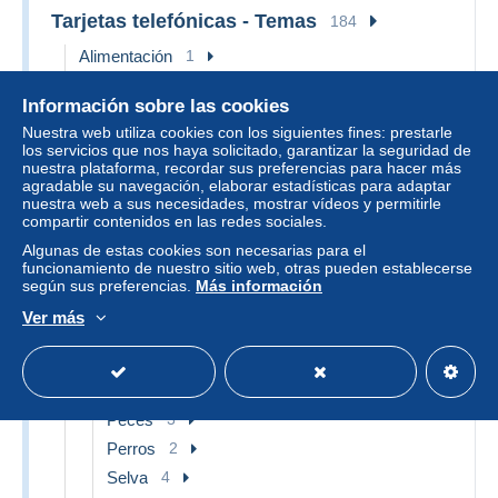
Tarjetas telefónicas - Temas
184
Alimentación
1
Animales
49
Información sobre las cookies
Cocodrilos y Aligatores
1
Nuestra web utiliza cookies con los siguientes fines: prestarle
Conejos
2
los servicios que nos haya solicitado, garantizar la seguridad de
nuestra plataforma, recordar sus preferencias para hacer más
Delfines
1
agradable su navegación, elaborar estadísticas para adaptar
Tortugas
1
nuestra web a sus necesidades, mostrar vídeos y permitirle
compartir contenidos en las redes sociales.
Gatos
5
Algunas de estas cookies son necesarias para el
Insectos
1
funcionamiento de nuestro sitio web, otras pueden establecerse
según sus preferencias.
Más información
Mariposas
1
Ver más
Pájaros
9
Búhos, lechuza
3
Otros & sin clasificación
6
Peces
3
Perros
2
Selva
4