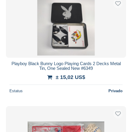
Sólo con descuento
Envío gratis
Métodos de pago
PayPal
Transferencia bancaria
Visa
Mastercard
Bancontact
Playboy Black Bunny Logo Playing Cards 2 Decks Metal
iDeal
Tin, One Sealed New #6349
Maestro
± 15,02 US$
Deseleccionar todo
Estatus
Privado
Residencia del vendedor
Mundo entero