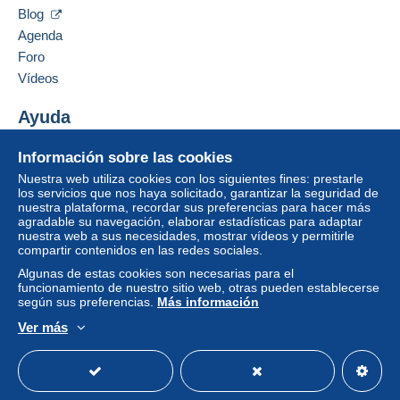
Blog
Agenda
Foro
Vídeos
Ayuda
Centro de ayuda
Información sobre las cookies
Comprar en Delcampe
Nuestra web utiliza cookies con los siguientes fines: prestarle
Vender en Delcampe
los servicios que nos haya solicitado, garantizar la seguridad de
nuestra plataforma, recordar sus preferencias para hacer más
Una página securizada
agradable su navegación, elaborar estadísticas para adaptar
nuestra web a sus necesidades, mostrar vídeos y permitirle
compartir contenidos en las redes sociales.
Algunas de estas cookies son necesarias para el
funcionamiento de nuestro sitio web, otras pueden establecerse
según sus preferencias.
Más información
Ver más
Español
USD
Modo estándar
America/