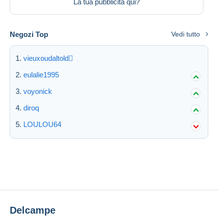
La tua pubblicità qui?
Negozi Top
Vedi tutto
vieuxoudaltold
eulalie1995
voyonick
diroq
LOULOU64
Delcampe