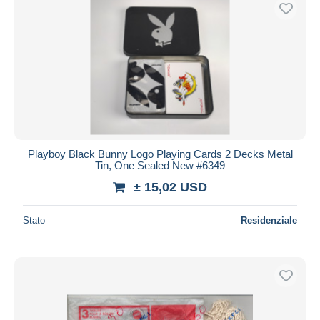
Spedizione gratuita
Metodi di pagamento
PayPal
Bonifico bancario
Visa
Mastercard
Bancontact
Playboy Black Bunny Logo Playing Cards 2 Decks Metal
iDeal
Tin, One Sealed New #6349
Maestro
± 15,02 USD
Deselezionare tutto
Stato
Residenziale
Residenza del venditore
Tutto il mondo