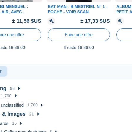
BI-MENSUEL :
BAT MAN - BIMESTRIEL N° 1 -
ALBUM 
AIR, AVEC
POCHE - VOIR SCAN
PETIT 
E, LOT DE 3 , VOIR
BRETON
± 11,56 $US
± 17,33 $US
CIEL N°
ire une offre
Faire une offre
reste
16:36:00
Il reste
16:36:00
r
ing
96
1,760
 unclassified
1,760
 & Images
21
ards
16
 & Coffee manufacturers
6