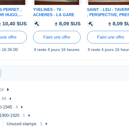
S-PERRET ,
YVELINES - 78 -
SAINT - LEU - TAVER
OR HUGO,
ACHERES - LA GARE
, PERSPECTIVE, PRE
DE TRAMWAY
DE LA PASSERELLE
± 10,40 $US
± 8,09 $US
± 8,09 
 une offre
Faire une offre
Faire une offre
te
16:36:00
Il reste
4 jours 16 heures
Il reste
4 jours 16 heu
68
68
0-1945
4
1900-1920
1
Unused stamps
1