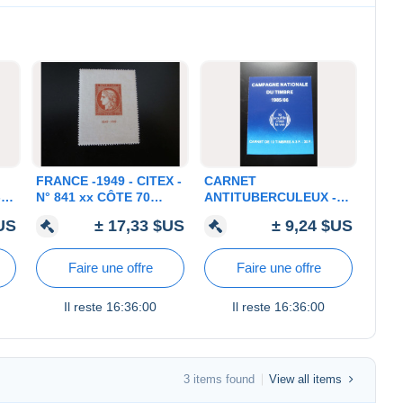
FRANCE -1949 - CITEX -
CARNET
-
N° 841 xx CÔTE 70
ANTITUBERCULEUX -
10
EUROS
1985/86 - 10 TIMBRES à
$US
± 17,33 $US
± 9,24 $US
3.00 F - AVEC PUB,
ON
COMPLET ET BON
ETAT
Faire une offre
Faire une offre
Il reste
16:36:00
Il reste
16:36:00
3 items found
View all items