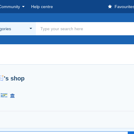
Community
Help centre
Favourite
egories
's shop