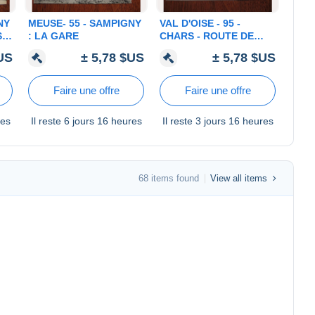
NY
MEUSE- 55 - SAMPIGNY
VAL D'OISE - 95 -
S
: LA GARE
CHARS - ROUTE DE
GISORS
$US
± 5,78 $US
± 5,78 $US
Faire une offre
Faire une offre
res
Il reste
6 jours 16 heures
Il reste
3 jours 16 heures
68 items found
View all items