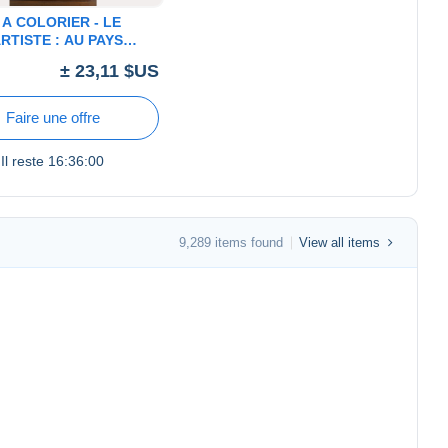
A COLORIER - LE
ARTISTE : AU PAYS
 - EDITION ARC EN
± 23,11 $US
 300 - ETAT NEUF
Faire une offre
Il reste
16:36:00
9,289 items found
View all items