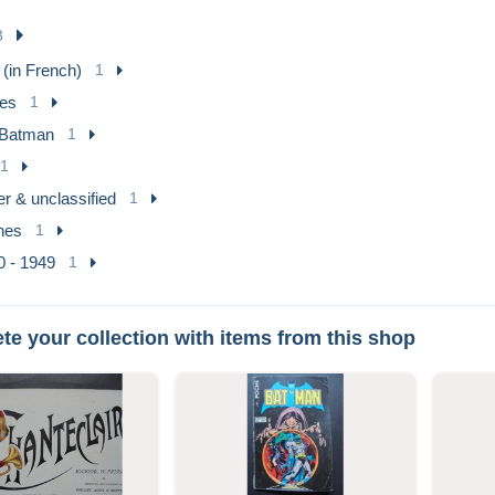
3
(in French)
1
ies
1
Batman
1
1
r & unclassified
1
nes
1
0 - 1949
1
e your collection with items from this shop