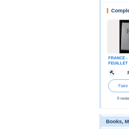
Complet
FRANCE -
FEUILLET
CNEP XX 
EUROS
Faire
Il res
Books, M