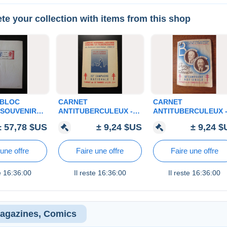
e your collection with items from this shop
 BLOC
CARNET
CARNET
 SOUVENIR
ANTITUBERCULEUX -
ANTITUBERCULEUX 
CÔTE 240
28ème CAMPAGNE - 10
18èmè CAMPAGNE - 
± 57,78 $US
± 9,24 $US
± 9,24 
TIMBRES à 0.20 F -
TIMBRES à 5F - AVEC
AVEC PUB, COMPLET
PUB, COMPLET ET B
ET BON ETAT
ETAT
 une offre
Faire une offre
Faire une offre
te
16:36:00
Il reste
16:36:00
Il reste
16:36:00
agazines, Comics