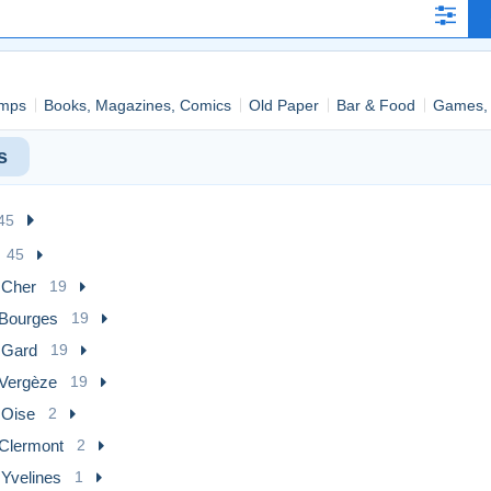
mps
Books, Magazines, Comics
Old Paper
Bar & Food
Games, 
s
45
45
 Cher
19
Bourges
19
] Gard
19
Vergèze
19
 Oise
2
Clermont
2
 Yvelines
1