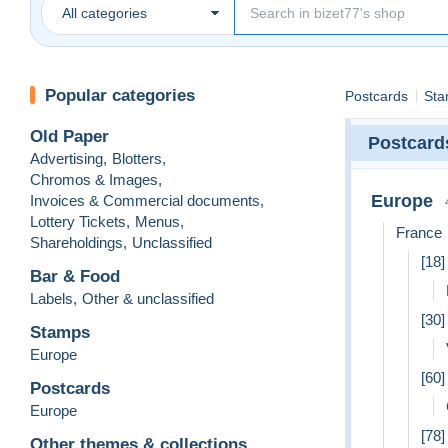
All categories
Popular categories
Postcards
Sta
Old Paper
Postcard
Advertising
,
Blotters
,
Chromos & Images
,
Europe
Invoices & Commercial documents
,
Lottery Tickets
,
Menus
,
France
Shareholdings
,
Unclassified
[18]
Bar & Food
Labels
,
Other & unclassified
[30
Stamps
Europe
[60]
Postcards
Europe
[78]
Other themes & collections