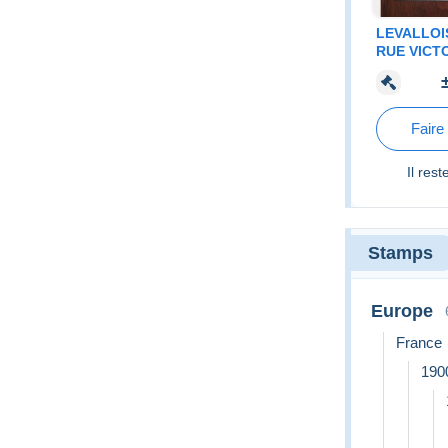
LEVALLOI
RUE VICT
STATION 
Faire
Il res
Stamps
Europe
France
190