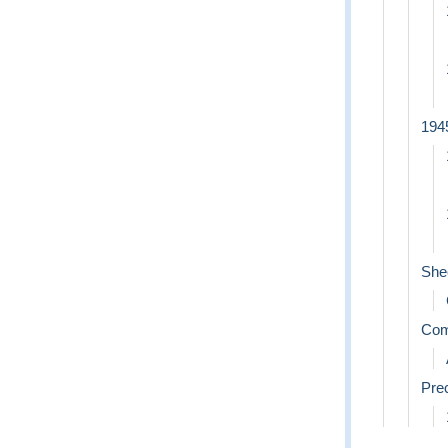
1945
She
Com
Pre