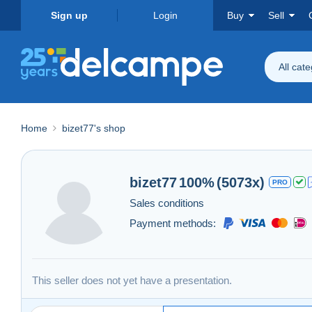
Sign up
Login
Buy
Sell
All cat
Home
bizet77's shop
bizet77
100%
(5073x)
PRO
Sales conditions
Payment methods:
This seller does not yet have a presentation.