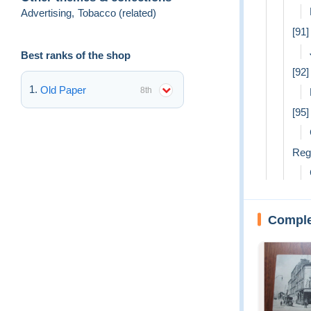
Advertising
,
Tobacco (related)
[91
Best ranks of the shop
[92]
Old Paper
8th
[95]
Reg
Complet