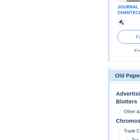
JOURNAL 
CHANTECL
CARICATUR
SCANS
Fa
Il 
Old Pape
Advertis
Blotters
Other &
Chromos
Trade C
Tea