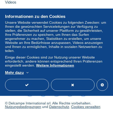
Videos
Hilfe
Informationen zu den Cookies
Online-Hilfe
Unsere Website verwendet Cookies zu folgenden Zwecken: um
Ihnen die gewünschten Serviceleitungen zur Verfügung zu
Auf Delcampe kaufen
stellen, die Sicherheit auf unserer Plattform zu gewährleisten,
Auf Delcampe verkaufen
Ihre Präferenzen zu speichern, um Ihnen das Surfen
angenehmer zu machen, Statistiken zu erstellen, um unsere
Eine sichere Website
Website an Ihre Bedürfnisse anzupassen, Videos anzuzeigen
und Ihnen zu ermöglichen, Inhalte in sozialen Netzwerken zu
teilen.
Einige dieser Cookies sind zur Nutzung unserer Website
erforderlich, andere können entsprechend Ihren Präferenzen
eingestellt werden.
Weitere Informationen
Mehr dazu
Deutsch
USD
Standardmodus
America
© Delcampe International srl. Alle Rechte vorbehalten.
Nutzungsbedingungen
und
Datenschutz
.
Cookies verwalten