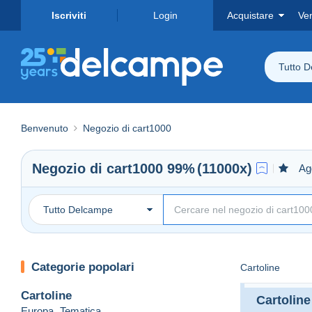
Iscriviti
Login
Acquistare
Ve
Tutto 
Benvenuto
Negozio di cart1000
Negozio di
cart1000
99%
(11000x)
Agg
Tutto Delcampe
Categorie popolari
Cartoline
Cartoline
Cartoline
Europa
,
Tematica