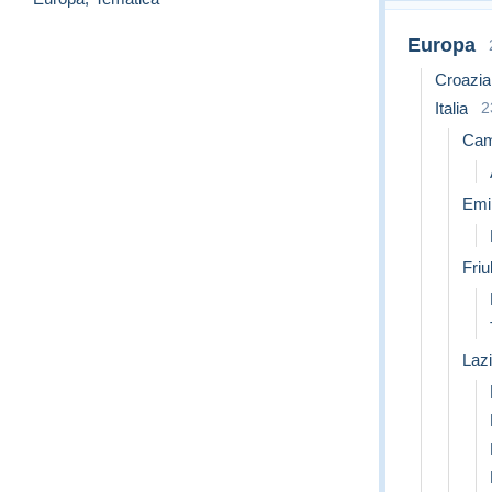
Europa
Croazia
Italia
2
Cam
Emi
Friu
Laz