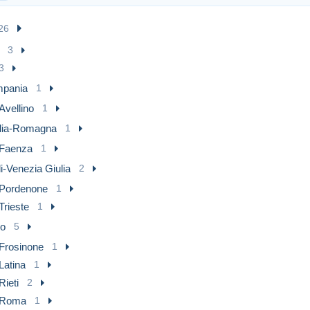
26
3
3
pania
1
Avellino
1
lia-Romagna
1
Faenza
1
li-Venezia Giulia
2
Pordenone
1
Trieste
1
io
5
Frosinone
1
Latina
1
Rieti
2
Roma
1