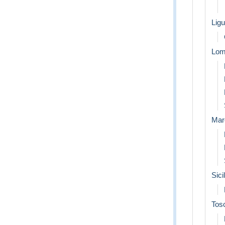
Ligu
Lom
Mar
Sici
Tos