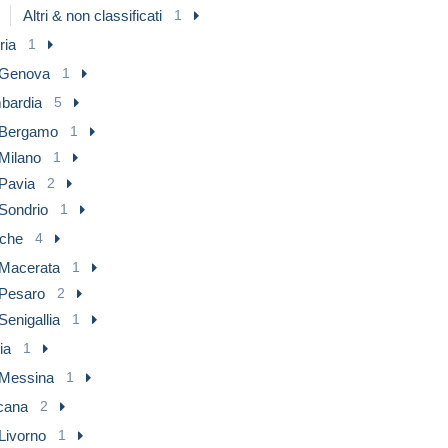
Altri & non classificati
1
ria
1
Genova
1
bardia
5
Bergamo
1
Milano
1
Pavia
2
Sondrio
1
che
4
Macerata
1
Pesaro
2
Senigallia
1
lia
1
Messina
1
cana
2
Livorno
1