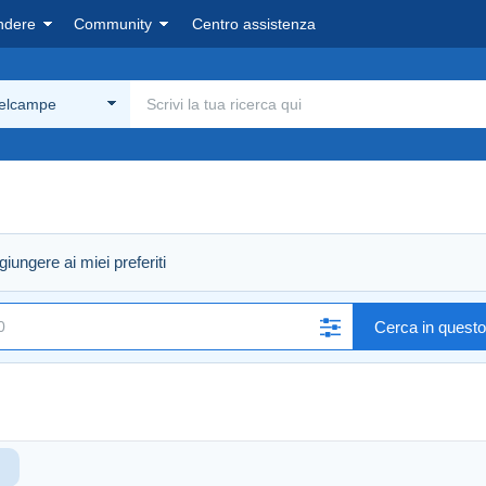
ndere
Community
Centro assistenza
Delcampe
iungere ai miei preferiti
Cerca in quest