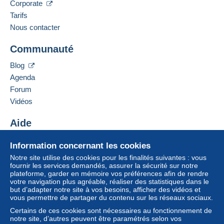
Corporate
Tarifs
Nous contacter
Communauté
Blog
Agenda
Forum
Vidéos
Aide
Centre d'aide
Information concernant les cookies
Acheter sur Delcampe
Notre site utilise des cookies pour les finalités suivantes : vous
Vendre sur Delcampe
fournir les services demandés, assurer la sécurité sur notre
plateforme, garder en mémoire vos préférences afin de rendre
Un site sécurisé
votre navigation plus agréable, réaliser des statistiques dans le
but d’adapter notre site à vos besoins, afficher des vidéos et
vous permettre de partager du contenu sur les réseaux sociaux.
Certains de ces cookies sont nécessaires au fonctionnement de
notre site, d’autres peuvent être paramétrés selon vos