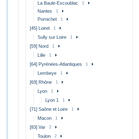
La Baule-Escoublac
1
Nantes
1
Pornichet
1
[45] Loiret
1
Sully sur Loire
1
[59] Nord
1
Lille
1
[64] Pyrénées-Atlantiques
1
Lembeye
1
[69] Rhône
1
Lyon
1
Lyon 1
1
[71] Saône et Loire
1
Macon
1
[83] Var
2
Toulon
2