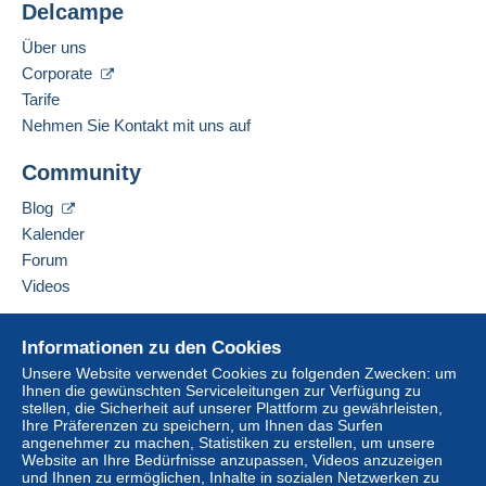
Delcampe
Über uns
Corporate
Tarife
Nehmen Sie Kontakt mit uns auf
Community
Blog
Kalender
Forum
Videos
Hilfe
Informationen zu den Cookies
Online-Hilfe
Unsere Website verwendet Cookies zu folgenden Zwecken: um
Ihnen die gewünschten Serviceleitungen zur Verfügung zu
Auf Delcampe kaufen
stellen, die Sicherheit auf unserer Plattform zu gewährleisten,
Auf Delcampe verkaufen
Ihre Präferenzen zu speichern, um Ihnen das Surfen
angenehmer zu machen, Statistiken zu erstellen, um unsere
Eine sichere Website
Website an Ihre Bedürfnisse anzupassen, Videos anzuzeigen
und Ihnen zu ermöglichen, Inhalte in sozialen Netzwerken zu