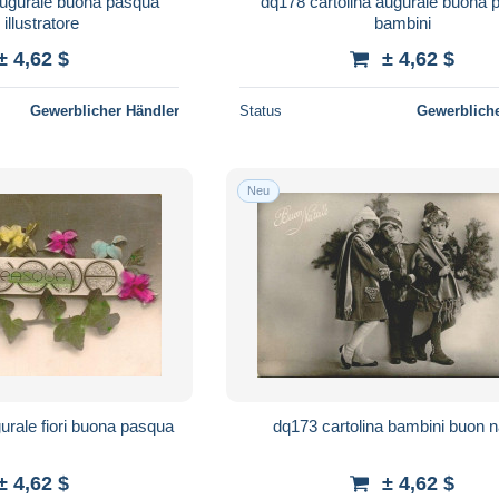
augurale buona pasqua
dq178 cartolina augurale buona 
 illustratore
bambini
± 4,62 $
± 4,62 $
Gewerblicher Händler
Status
Gewerbliche
Neu
 cartolina augurale fiori buona pasqua
dq173 cartolina bambini bu
± 4,62 $
± 4,62 $