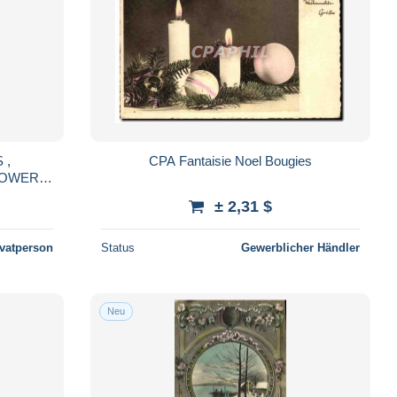
 ,
CPA Fantaisie Noel Bougies
LOWERS,
CARD,
± 2,31 $
ivatperson
Status
Gewerblicher Händler
Neu