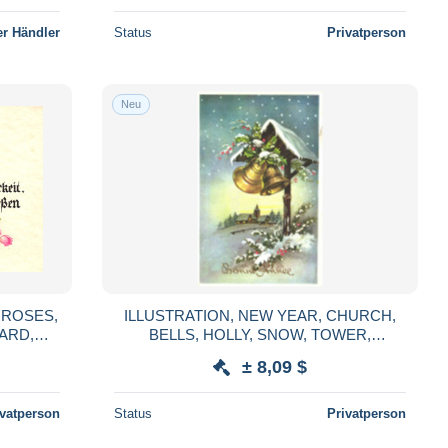
r Händler
Status
Privatperson
Neu
 ROSES,
ILLUSTRATION, NEW YEAR, CHURCH,
ARD,
BELLS, HOLLY, SNOW, TOWER,
RMANY
POSTCARD, BELGIUM
± 8,09 $
ivatperson
Status
Privatperson