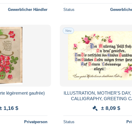
Gewerblicher Händler
Status
Gewerbliche
Neu
rte légèrement gaufrée)
ILLUSTRATION, MOTHER'S DAY,
CALLIGRAPHY, GREETING C
EMBOSSED POSTCARD, GE
± 1,16 $
± 8,09 $
Privatperson
Status
Pr