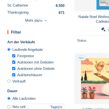
St. Catherine
6.550
Thanksgiving
671
Natale Noel Weihn
Valentinstag
1.705
Mehr dazu
Cadeaux
Weihnachten
81.897
Filter
Sonstige
23
Sammlungen & Sammellose
153
Status
Art der Verkäufe
Sonstige & Ohne
83.247
Laufende Angebote
Zuordnung
Festpreise
Neu
Auktionen mit Geboten
Auktionen ohne Gebote
Auktionshäuser
Verkauft
Dauer
Alle Laufzeiten
Neu seit
Tage(n)