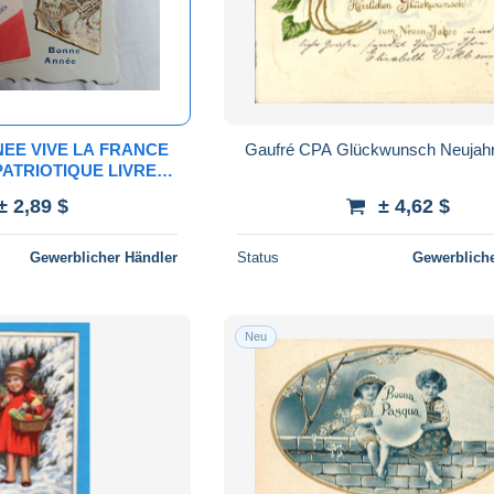
EE VIVE LA FRANCE
Gaufré CPA Glückwunsch Neujahr
PATRIOTIQUE LIVRET
COR GUERRE 14
± 2,89 $
± 4,62 $
ONDELLE
Gewerblicher Händler
Status
Gewerbliche
Neu