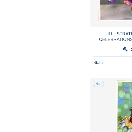
ILLUSTRATI
CELEBRATIONS 
FLOWERS, SWEET
POSTCA
Status
Neu