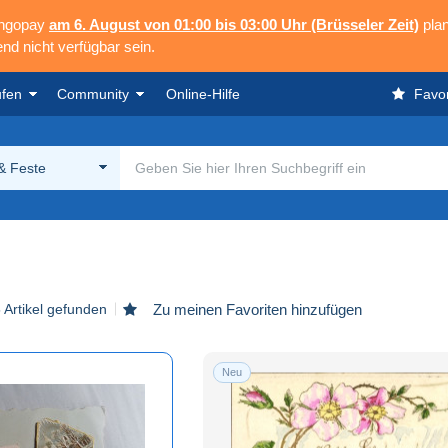
angopay
am 6. August von 01:00 bis 03:00 Uhr (Brüsseler Zeit)
plan
nd nicht verfügbar sein.
ufen
Community
Online-Hilfe
Favor
& Feste
 Artikel gefunden
Zu meinen Favoriten hinzufügen
Neu