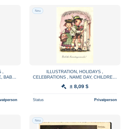
Neu
 ,
ILLUSTRATION, HOLIDAYS ,
, BABY
CELEBRATIONS , NAME DAY, CHILDREN,
 CHILD,
TRADITIONAL COSTUME, FLOWERS,
± 8,09 $
LIC
BASKET, BIRD, POSTCARD,AUSTRIA
ivatperson
Status
Privatperson
Neu