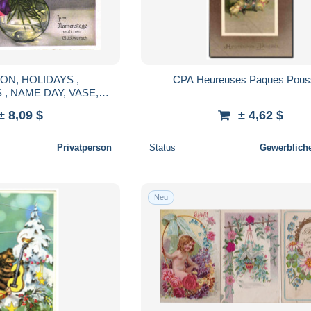
ON, HOLIDAYS ,
CPA Heureuses Paques Pous
, NAME DAY, VASE,
 PEAS, STILL LIFE,
± 8,09 $
± 4,62 $
RD, AUSTRIA
Privatperson
Status
Gewerbliche
Neu