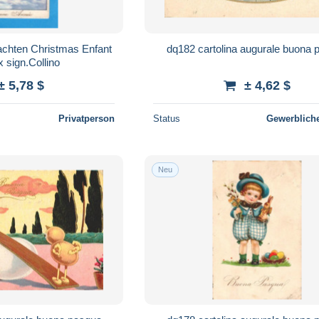
achten Christmas Enfant
dq182 cartolina augurale buona 
 sign.Collino
± 5,78 $
± 4,62 $
Privatperson
Status
Gewerbliche
Neu