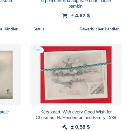
pasqua
dq176 cartolina augurale buon natale
bambini
± 4,62 $
r Händler
Status
Gewerblicher Händler
Neu
on natale
Kerstkaart, With every Good Wish for
Chrismas, H. Henderson and Family 1938
± 0,58 $