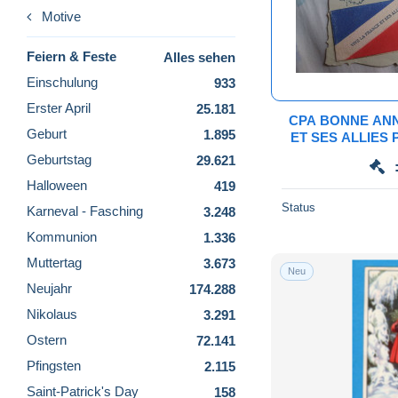
Motive
Feiern & Feste
Alles sehen
Einschulung
933
Erster April
25.181
CPA BONNE ANN
Geburt
1.895
ET SES ALLIES 
COLLE DE
Geburtstag
29.621
HIR
Halloween
419
Status
Karneval - Fasching
3.248
Kommunion
1.336
Muttertag
3.673
Neu
Neujahr
174.288
Nikolaus
3.291
Ostern
72.141
Pfingsten
2.115
Saint-Patrick's Day
158