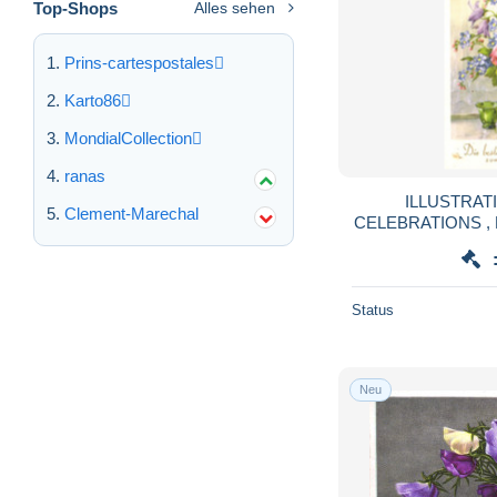
Top-Shops
Alles sehen
Prins-cartespostales
Karto86
MondialCollection
ranas
ILLUSTRATI
Clement-Marechal
CELEBRATIONS ,
VASE, GLASS, 
A
Status
Neu