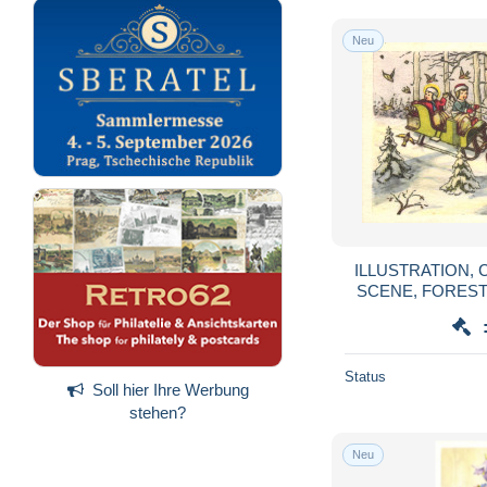
Neu
ILLUSTRATION, 
SCENE, FOREST,
DEER, BIRDS,
CZECH
Status
Soll hier Ihre Werbung
stehen?
Neu