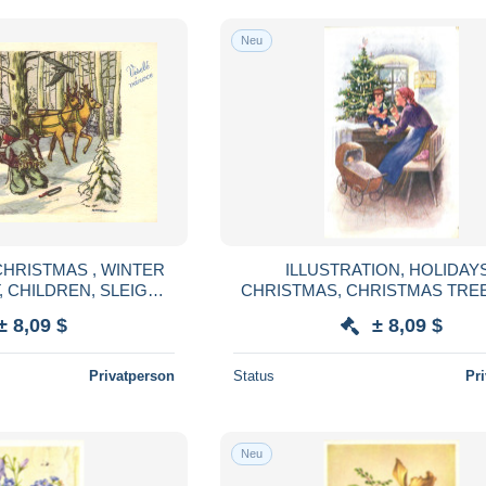
Neu
CHRISTMAS , WINTER
ILLUSTRATION, HOLIDAYS
 CHILDREN, SLEIGH,
CHRISTMAS, CHRISTMAS TREE
 SNOW, POSTCARD,
CARRIAGE, BIRDCAGE, WOMAN,
± 8,09 $
± 8,09 $
 REPUBLIC
POSTCARD, CZECH REPUB
Privatperson
Status
Pr
Neu