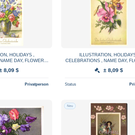
ON, HOLIDAYS ,
ILLUSTRATION, HOLIDAYS
 NAME DAY, FLOWERS,
CELEBRATIONS , NAME DAY, F
EMBOSSED POSTCARD,
ORCHIDS, EMBOSSED POST
± 8,09 $
± 8,09 $
USTRIA
AUSTRIA
Privatperson
Status
Pr
Neu