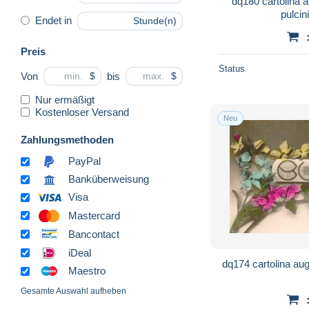
dq180 cartolina 
pulcini
Endet in
Stunde(n)
Preis
Status
Von
bis
$
$
Nur ermäßigt
Kostenloser Versand
Neu
Zahlungsmethoden
PayPal
Banküberweisung
Visa
Mastercard
Bancontact
iDeal
dq174
Maestro
Gesamte Auswahl aufheben