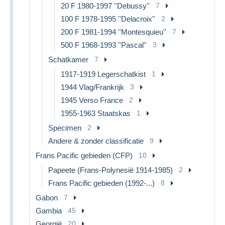
20 F 1980-1997 ''Debussy''
7
100 F 1978-1995 ''Delacroix''
2
200 F 1981-1994 ''Montesquieu''
7
500 F 1968-1993 ''Pascal''
3
Schatkamer
7
1917-1919 Legerschatkist
1
1944 Vlag/Frankrijk
3
1945 Verso France
2
1955-1963 Staatskas
1
Specimen
2
Andere & zonder classificatie
9
Frans Pacific gebieden (CFP)
10
Papeete (Frans-Polynesië 1914-1985)
2
Frans Pacific gebieden (1992-...)
8
Gabon
7
Gambia
45
Georgië
20