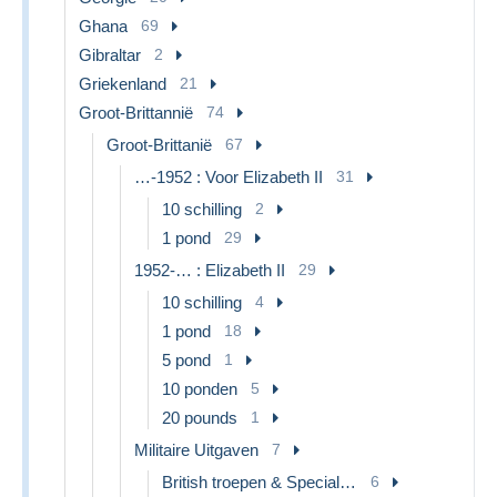
Ghana
69
Gibraltar
2
Griekenland
21
Groot-Brittannië
74
Groot-Brittanië
67
…-1952 : Voor Elizabeth II
31
10 schilling
2
1 pond
29
1952-… : Elizabeth II
29
10 schilling
4
1 pond
18
5 pond
1
10 ponden
5
20 pounds
1
Militaire Uitgaven
7
British troepen & Speciale documenten
6