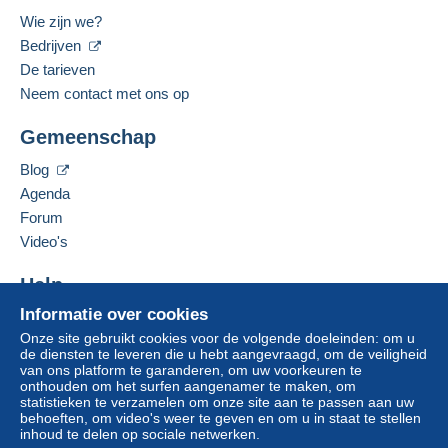
Wie zijn we?
Bedrijven
De tarieven
Neem contact met ons op
Gemeenschap
Blog
Agenda
Forum
Video's
Help
Informatie over cookies
Hulpcentrum
Onze site gebruikt cookies voor de volgende doeleinden: om u
Kopen op Delcampe
de diensten te leveren die u hebt aangevraagd, om de veiligheid
Verkopen op Delcampe
van ons platform te garanderen, om uw voorkeuren te
onthouden om het surfen aangenamer te maken, om
Een beveiligde website
statistieken te verzamelen om onze site aan te passen aan uw
behoeften, om video's weer te geven en om u in staat te stellen
inhoud te delen op sociale netwerken.