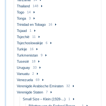
Thailand
148
Togo
14
Tonga
3
Trinidad en Tobago
16
Tsjaad
1
Tsjechië
11
Tsjechoslowakije
6
Turkije
16
Turkmenistan
9
Tusesië
18
Uruguay
33
Vanuatu
2
Venezuela
69
Verenigde Arabische Emiraten
32
Verenigde Staten
7
Small Size – Klein (1928-...)
1
Biljetten van de Federal Reserve (1928-...)
1