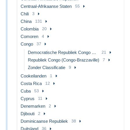
Centraal-Afrikaanse Staten
55
Chili
3
China
131
Colombia
20
Comoren
4
Congo
37
Democratische Republiek Congo & Zaire
21
Republiek Congo (Congo-Brazzaville)
7
Zonder Classificatie
9
Cookeilanden
1
Costa Rica
12
Cuba
53
Cyprus
11
Denemarken
2
Djibouti
2
Dominicaanse Republiek
38
Duitsland
36