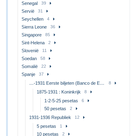
Senegal
39
Servië
31
Seychellen
4
Sierra Leone
36
Singapore
85
Sint-Helena
2
Slovenië
11
Soedan
58
Somalië
22
Spanje
37
…-1931 Eerste biljeten (Banco de España)
8
1875-1931 : Koninkrijk
8
1-2-5-25 pesetas
6
50 pesetas
2
1931-1936 Republiek
12
5 pesetas
1
10 pesetas
2