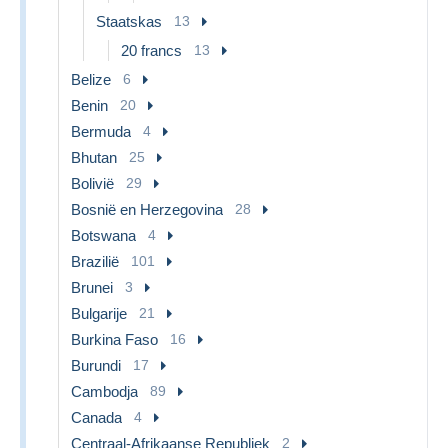
Staatskas
13
20 francs
13
Belize
6
Benin
20
Bermuda
4
Bhutan
25
Bolivië
29
Bosnië en Herzegovina
28
Botswana
4
Brazilië
101
Brunei
3
Bulgarije
21
Burkina Faso
16
Burundi
17
Cambodja
89
Canada
4
Centraal-Afrikaanse Republiek
2