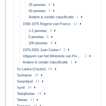
25 pesetas
6
50 pesetas
2
Andere & zonder classificatie
1
1936-1975 Regime van Franco
12
1-2 pesetas
3
5 pesetas
6
100 pesetas
3
1975-2001 Juan Carlos I
3
Uitgaven van het Ministerie van Financiën
1
Andere & zonder classificatie
1
Sri Lanka (Ceylon)
63
Suriname
18
Swaziland
21
Syrië
24
Tadzjikistan
13
Taiwan
17
Tanzania
14