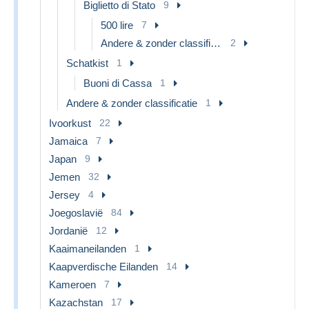
Biglietto di Stato
9
500 lire
7
Andere & zonder classificatie
2
Schatkist
1
Buoni di Cassa
1
Andere & zonder classificatie
1
Ivoorkust
22
Jamaica
7
Japan
9
Jemen
32
Jersey
4
Joegoslavië
84
Jordanië
12
Kaaimaneilanden
1
Kaapverdische Eilanden
14
Kameroen
7
Kazachstan
17