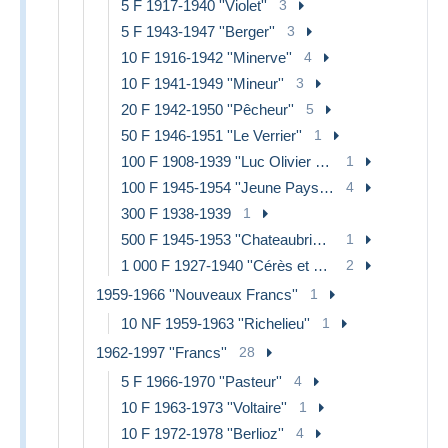
5 F 1917-1940 ''Violet''
3
5 F 1943-1947 ''Berger''
3
10 F 1916-1942 ''Minerve''
4
10 F 1941-1949 ''Mineur''
3
20 F 1942-1950 ''Pêcheur''
5
50 F 1946-1951 ''Le Verrier''
1
100 F 1908-1939 ''Luc Olivier Merson''
1
100 F 1945-1954 ''Jeune Paysan''
4
300 F 1938-1939
1
500 F 1945-1953 ''Chateaubriand''
1
1 000 F 1927-1940 ''Cérès et Mercure''
2
1959-1966 ''Nouveaux Francs''
1
10 NF 1959-1963 ''Richelieu''
1
1962-1997 ''Francs''
28
5 F 1966-1970 ''Pasteur''
4
10 F 1963-1973 ''Voltaire''
1
10 F 1972-1978 ''Berlioz''
4