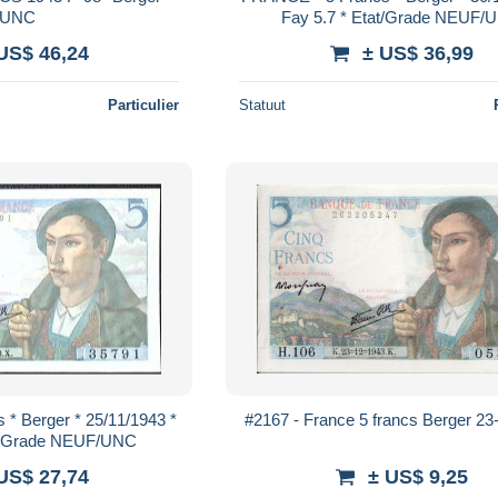
UNC
Fay 5.7 * Etat/Grade NEUF/
US$ 46,24
± US$ 36,99
Particulier
Statuut
* Berger * 25/11/1943 *
#2167 - France 5 francs Berger 23
at/Grade NEUF/UNC
US$ 27,74
± US$ 9,25