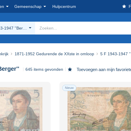
en
Gemeenschap
Hulpcentrum
F
3-1947 ''Berger''
krijk
1871-1952 Gedurende de XXste in omloop
5 F 1943-1947 ''
Berger''
645 items gevonden
Toevoegen aan mijn favoriet
Nieuw