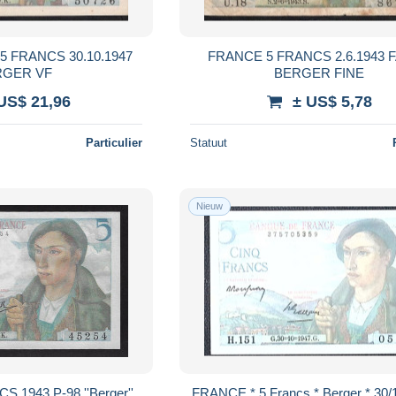
FRANCE 5 FRANCS 2.6.1943 FAY.5.1
BERGER VF
BERGER FINE
US$ 21,96
± US$ 5,78
Particulier
Statuut
Nieuw
8 ''Berger''
FRANCE * 5 Francs * Berger * 30/