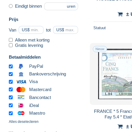
Eindigt binnen
uren
± 
Prijs
Statuut
Van
US$
tot
US$
Alleen met korting
Gratis levering
Nieuw
Betaalmiddelen
PayPal
Bankoverschrijving
Visa
Mastercard
Bancontact
iDeal
FRANCE * 5 Francs 
Maestro
Fay 5.4 * Et
Alles deselecteren
± 