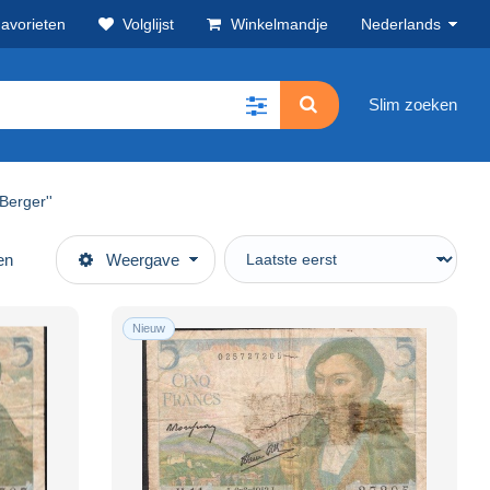
avorieten
Volglijst
Winkelmandje
Nederlands
Slim zoeken
Berger''
en
Weergave
Nieuw