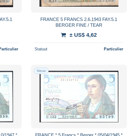
FRANCE 5 FRANCS 2.6.1943 FAY.5.1
BERGER FINE / TEAR
± US$ 4,62
Particulier
Statuut
Particulier
Nieuw
10/1947 *
FRANCE * 5 Francs * Berger * 05/04/1945 *