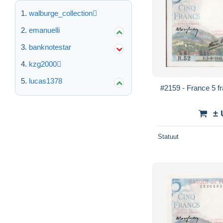
walburge_collection
emanuelli
banknotestar
kzg2000
lucas1378
#2159 - France 5 f
± 
Statuut