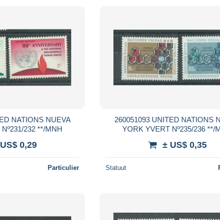
260051093 UNITED NATIONS NUEVA
YORK YVERT Nº231/232 **/MNH
YORK YVERT Nº
 US$ 0,29
± US$ 0,35
Particulier
Statuut