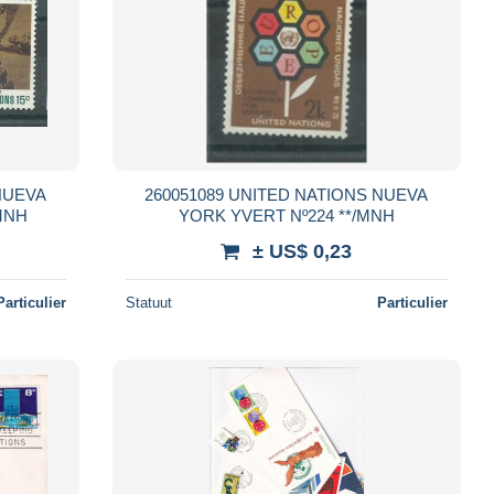
260051089 UNITED NATIONS NUEVA
225/226 **/MNH
YORK YVERT Nº224 **/MNH
± US$ 0,23
Particulier
Statuut
Particulier