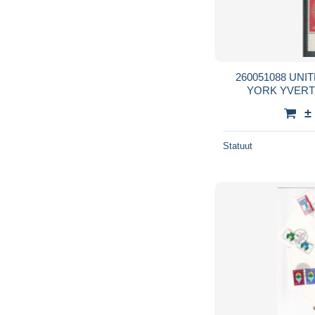
260051088 UNITED NATIONS NUEVA
±
Statuut