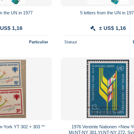
om the UN in 1977
5 letters from the UN in 19
 US$ 1,16
± US$ 1,16
Particulier
Statuut
w-York YT 302 + 303 **
1976 Vereinte Nationen >New Y
Mi:NT-NY 301,Yt:NT-NY 272, Sy