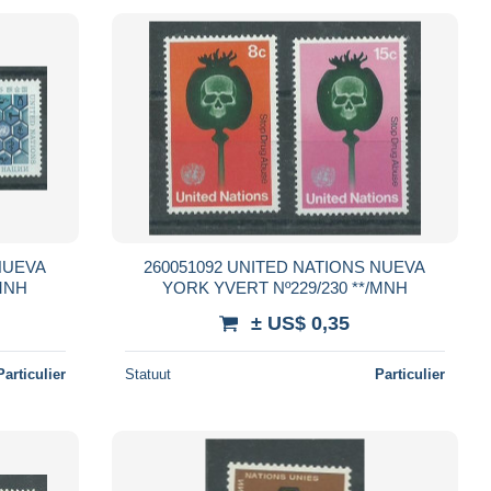
260051092 UNITED NATIONS NUEVA
235/236 **/MNH
YORK YVERT Nº229/230 **/MNH
± US$ 0,35
Particulier
Statuut
Particulier