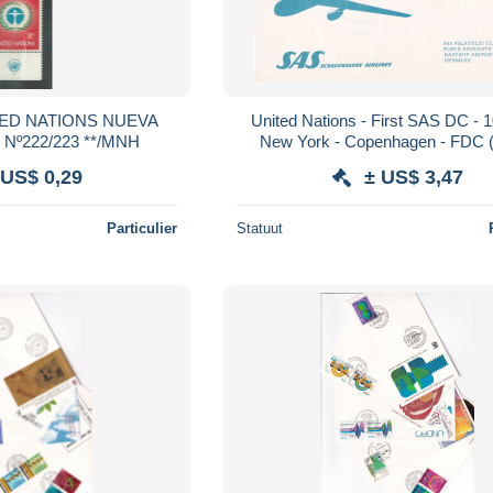
United Nations - First SAS DC - 1
YORK YVERT Nº222/223 **/MNH
New York - Copenha
 US$ 0,29
± US$ 3,47
Particulier
Statuut