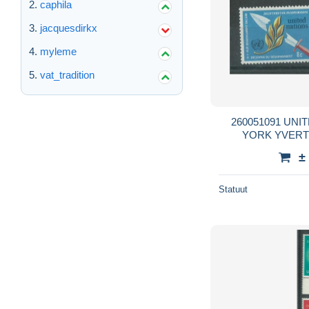
caphila
jacquesdirkx
myleme
vat_tradition
260051091 UNITED NATIONS NUEVA
±
Statuut