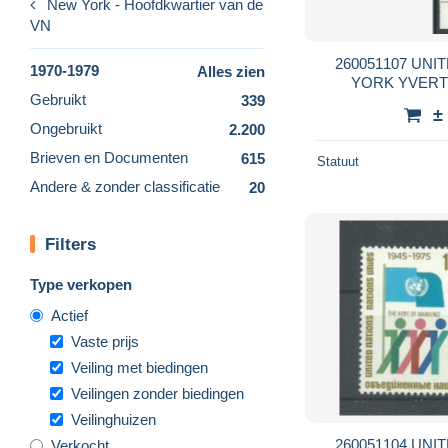
New York - Hoofdkwartier van de
VN
260051107 UNITED NATIONS NUEVA
1970-1979
Alles zien
Gebruikt
339
±
Ongebruikt
2.200
Brieven en Documenten
615
Statuut
Andere & zonder classificatie
20
Filters
Type verkopen
Actief
Vaste prijs
Veiling met biedingen
Veilingen zonder biedingen
Veilinghuizen
260051104 UNITED NATIONS NUEVA
Verkocht