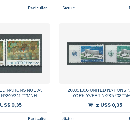
Particulier
Statuut
260051096 UNITED NATIONS NUEVA
YORK YVERT Nº240/241 **/MNH
YORK YVERT Nº
 US$ 0,35
± US$ 0,35
Particulier
Statuut