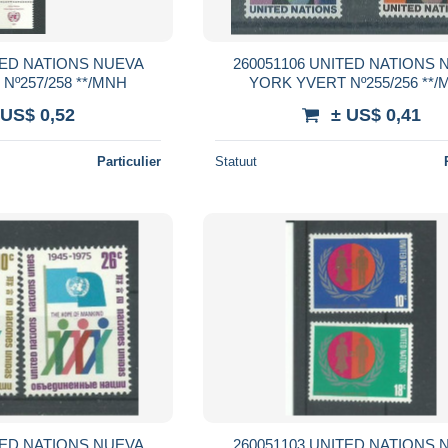
260051106 UNITED NATIONS NUEVA
YORK YVERT Nº257/258 **/MNH
YORK YVERT Nº
 US$ 0,52
± US$ 0,41
Particulier
Statuut
260051103 UNITED NATIONS NUEVA