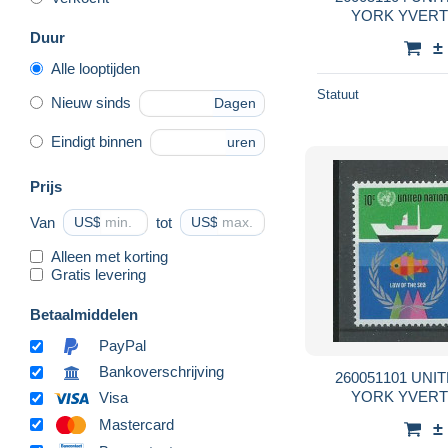
Duur
±
Alle looptijden
Statuut
Nieuw sinds
Dagen
Eindigt binnen
uren
Prijs
Van
US$
tot
US$
Alleen met korting
Gratis levering
Betaalmiddelen
PayPal
Bankoverschrijving
260051101 UNITED NATIONS NUEVA
Visa
Mastercard
±