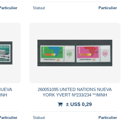
Particulier
Statuut
Particulier
260051095 UNITED NATIONS NUEVA
237/238 **/MNH
YORK YVERT Nº233/234 **/MNH
± US$ 0,29
Particulier
Statuut
Particulier