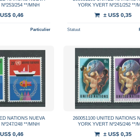
YORK YVERT Nº253/254 **/MNH
YORK YVERT Nº
 US$ 0,46
± US$ 0,35
Particulier
Statuut
260051100 UNITED NATIONS NUEVA
YORK YVERT Nº247/248 **/MNH
YORK YVERT Nº
 US$ 0,46
± US$ 0,35