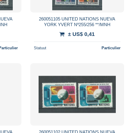
260051105 UNITED NATIONS NUEVA
255/256 **/MNH
YORK YVERT Nº255/256 **/MNH
± US$ 0,41
Particulier
Statuut
Particulier
260051102 UNITED NATIONS NUEVA