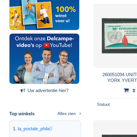
260051094 UNITED NATIONS NUEVA
±
Uw advertentie hier?
Statuut
Top winkels
Alles zien
la_postale_phila