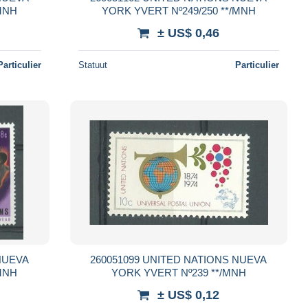
251/252 **/MNH
YORK YVERT Nº249/250 **/MNH
± US$ 0,46
Particulier
Statuut
Particulier
260051099 UNITED NATIONS NUEVA
245/246 **/MNH
YORK YVERT Nº239 **/MNH
± US$ 0,12