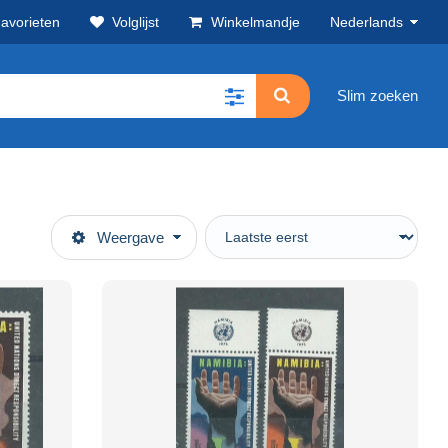
avorieten
Volglijst
Winkelmandje
Nederlands
Slim zoeken
Weergave