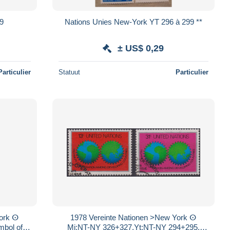
79
Nations Unies New-York YT 296 à 299 **
± US$ 0,29
Particulier
Statuut
Particulier
ork ⵙ
1978 Vereinte Nationen >New York ⵙ
mbol of
Mi:NT-NY 326+327,Yt:NT-NY 294+295,