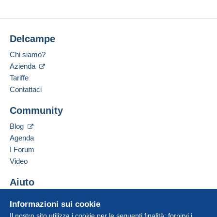
Delcampe
Chi siamo?
Azienda
Tariffe
Contattaci
Community
Blog
Agenda
I Forum
Video
Aiuto
Centro assistenza
Informazioni sui cookie
Acquistare su Delcampe
Il nostro sito utilizza i cookie per le seguenti finalità: fornirvi i