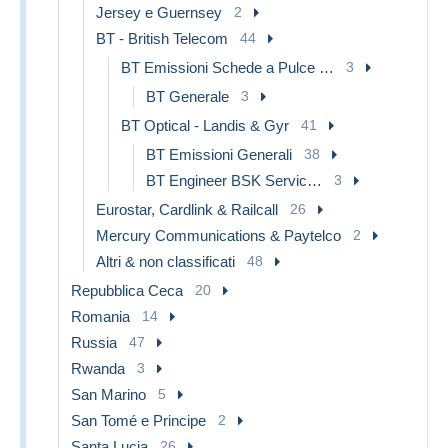
Jersey e Guernsey
2
BT - British Telecom
44
BT Emissioni Schede a Pulce Pubbliche
3
BT Generale
3
BT Optical - Landis & Gyr
41
BT Emissioni Generali
38
BT Engineer BSK Service : Emissioni di Test
3
Eurostar, Cardlink & Railcall
26
Mercury Communications & Paytelco
2
Altri & non classificati
48
Repubblica Ceca
20
Romania
14
Russia
47
Rwanda
3
San Marino
5
San Tomé e Principe
2
Santa Lucia
26