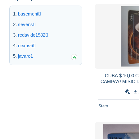
basement
sevens
redavide1982
nexus6
javaro1
CUBA $ 10,00 CHIPCARD / CAMPAY
CAMPAY/ MISIC DE CUBA f
** 
±
Stato