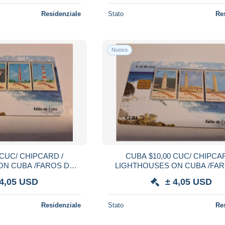
Residenziale
Stato
Re
Nuovo
IPCARD /
CUBA $10,00 CUC/ CHIPCARD /
ON CUBA /FAROS DE
LIGHTHOUSES ON CUBA /FA
CUBA NO2 fine used card ** 21811**
CUBA NO3 fine us
 4,05 USD
± 4,05 USD
Residenziale
Stato
Re