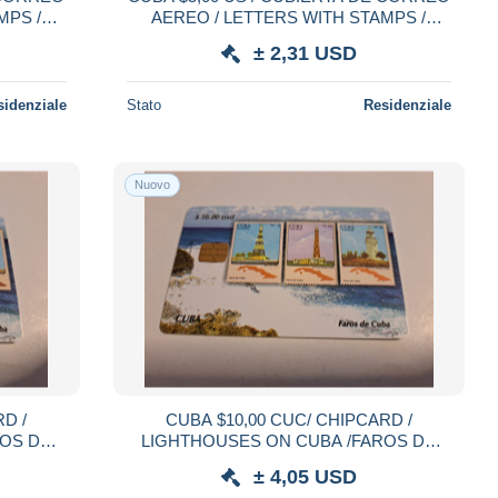
PS /
AEREO / LETTERS WITH STAMPS /
* 22148 **
AIRPLANE fine used card ** 22147 **
± 2,31 USD
sidenziale
Stato
Residenziale
Nuovo
CUBA $10,00 CUC/ CHIPCARD /
ROS DE
LIGHTHOUSES ON CUBA /FAROS DE
used card ** 21813**
CUBA NO4 fine used card ** 21812**
± 4,05 USD