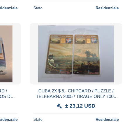
sidenziale
Stato
Residenziale
CUBA 2X $ 5,- CHIPCARD / PUZZLE /
ROS DE
TELEBARNA 2005 / TIRAGE ONLY 1000
ed card ** 21810**
EX / MINT IN WRAPPER ** 21547 **
± 23,12 USD
sidenziale
Stato
Residenziale