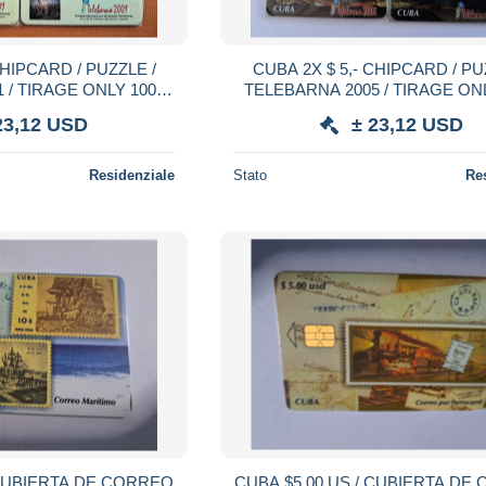
CUBA 2X $ 5,- CHIPCARD / PUZZLE /
 / TIRAGE ONLY 1000
TELEBARNA 2005 / TIRAGE ON
EX / MINT IN WRAPPER ** 22584 **
EX / MINT IN WRA
23,12 USD
± 23,12 USD
Residenziale
Stato
Re
 CUBIERTA DE CORREO
CUBA $5,00 US / CUBIERTA DE