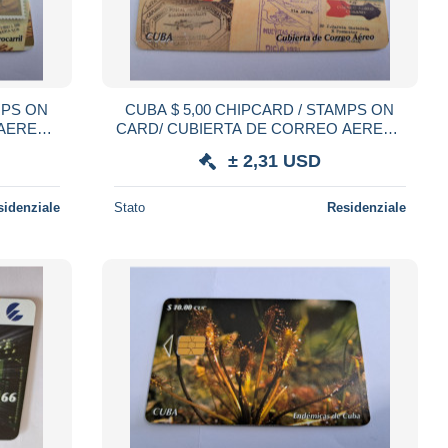
CUBA $ 5,00 CHIPCARD / STAMPS ON
AEREO /
CARD/ CUBIERTA DE CORREO AEREO /
fine used card ** 21534 **
± 2,31 USD
sidenziale
Stato
Residenziale