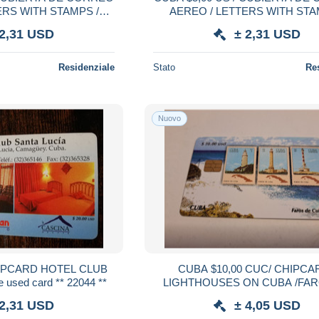
ERS WITH STAMPS /
AEREO / LETTERS WITH STAM
SHIPS fine used card ** 22149 **
TRAIN fine used card *
 2,31 USD
± 2,31 USD
Residenziale
Stato
Re
Nuovo
CUBA $10,00 CUC/ CHIPCARD /
SANTA LUCIA fine used card ** 22044 **
LIGHTHOUSES ON CUBA /FA
CUBA NO 1 fine 
 2,31 USD
± 4,05 USD