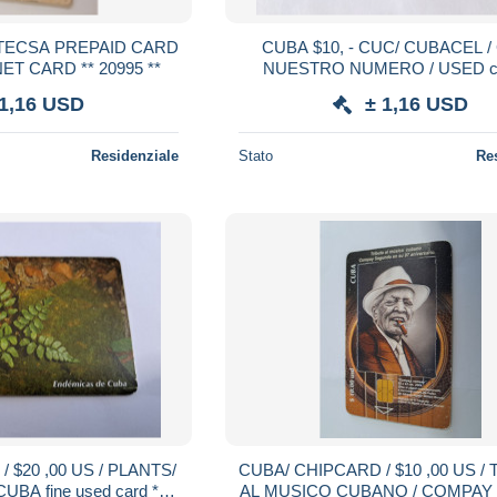
CUBA $10, - CUC/ CUBACEL /
NAUTA / INTERNET CARD ** 20995 **
NUESTRO NUMERO / USED card **
20994**
 1,16 USD
± 1,16 USD
Residenziale
Stato
Re
 $20 ,00 US / PLANTS/
CUBA/ CHIPCARD / $10 ,00 US /
d card **
AL MUSICO CUBANO / COMPAY fine used