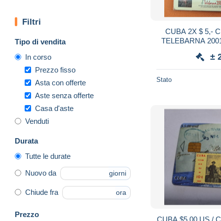
Filtri
CUBA 2X $ 5,- CHIPCARD / PUZZLE /
TELEBARNA 2001
Tipo di vendita
± 
In corso
Prezzo fisso
Stato
Asta con offerte
Aste senza offerte
Casa d'aste
Venduti
Durata
Tutte le durate
Nuovo da
giorni
Chiude fra
ora
Prezzo
CUBA $5,00 US /