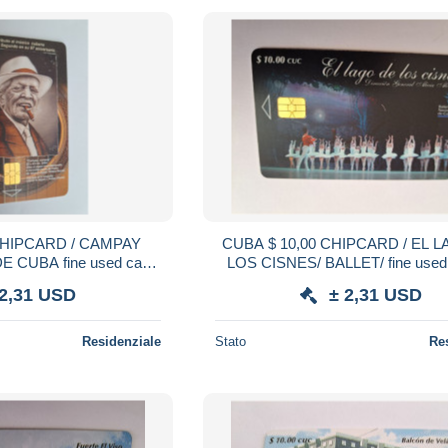
CUBA $ 10,00 CHIPCARD / EL LAGO DE
ine used card
LOS CISNES/ BALLET/ fine used card **
21546 **
21542 **
 2,31 USD
± 2,31 USD
Residenziale
Stato
Re