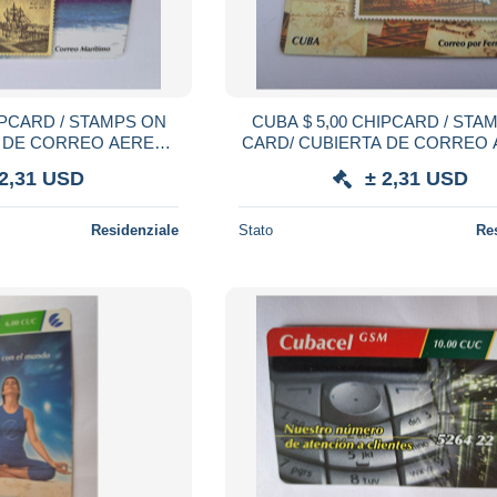
CUBA $ 5,00 CHIPCARD / STAMPS ON
 DE CORREO AEREO /
CARD/ CUBIERTA DE CORREO 
fine used card ** 21536 **
fine used card ** 21535 **
 2,31 USD
± 2,31 USD
Residenziale
Stato
Re