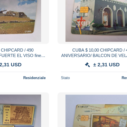
0
CUBA $ 10,00 CHIPCARD / 490
ERTE EL VISO fine
ANIVERSARIO/ BALCON DE VE
used card ** 21540 **
fine used card ** 21539 **
 2,31 USD
± 2,31 USD
Residenziale
Stato
Re