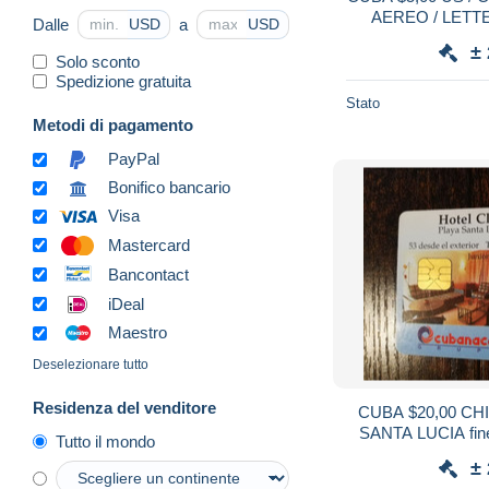
AEREO / LETT
Dalle
a
USD
USD
±
Solo sconto
Spedizione gratuita
Stato
Metodi di pagamento
PayPal
Bonifico bancario
Visa
Mastercard
Bancontact
iDeal
Maestro
Deselezionare tutto
Residenza del venditore
CUBA $20,00 CHIPCARD HOTEL CLUB
Tutto il mondo
±