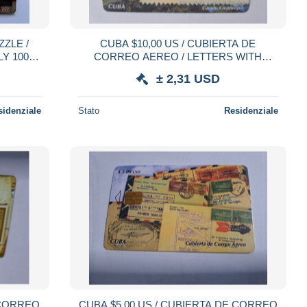
CUBA $10,00 US / CUBIERTA DE
LY 1000
CORREO AEREO / LETTERS WITH
PPER ** 22457 **
STAMPS / fine used card ** 22150 **
± 2,31 USD
sidenziale
Stato
Residenziale
 CORREO
CUBA $5,00 US / CUBIERTA DE CORREO