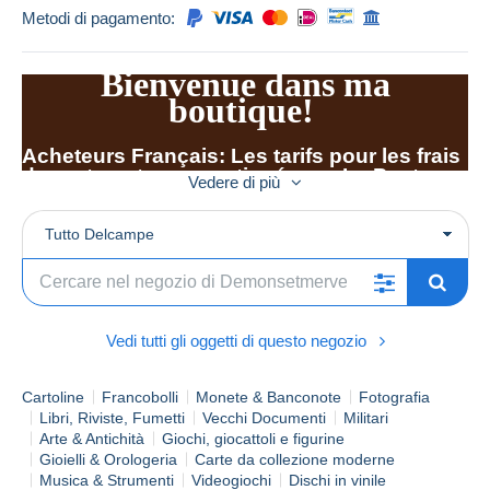
Metodi di pagamento:
Bienvenue dans ma
boutique!
Acheteurs Français: Les tarifs pour les frais
de port sont ceux pratiqués par La Poste
Vedere di più
ATTENTION: Colissimo économique
disponible pour les acheteurs habitant les
Tutto Delcampe
DOM-TOM. Un soin tout particulier est
apporté aux emballages (bulles et cartons)
Les envois peuvent se faire en Lettre,
Colissimo, Ecopli (pour les envois de moins
de 250 grammes), recommandé,
Vedi tutti gli oggetti di questo negozio
Chronopost. Les retraits à mon domicile
sont possibles. (dans l'Aube) J'accepte les
paiements par chèque , Paypal , virement...
Cartoline
Francobolli
Monete & Banconote
Fotografia
Envoi rapide et soigné.
Libri, Riviste, Fumetti
Vecchi Documenti
Militari
Arte & Antichità
Giochi, giocattoli e figurine
Acheteurs Etrangers/ Foreign Purchasers:
Gioielli & Orologeria
Carte da collezione moderne
Pour les livraisons internationales, me
Musica & Strumenti
Videogiochi
Dischi in vinile