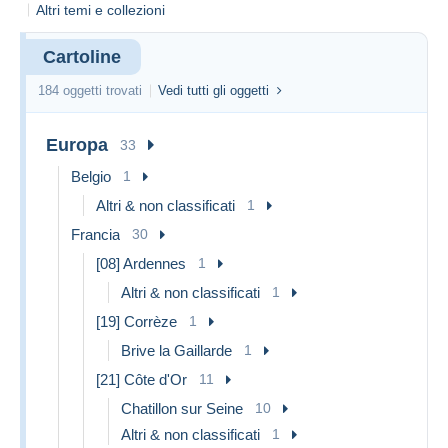
contacter, s'il vous plait. Paiement
Altri temi e collezioni
Moneybookers ou Paypal obligatoires pour
les acheteurs étrangers. Merci. For the
international deliveries : contact me, please.
Cartoline
Foreign Purchasers: Obligatory payment by
Moneybookers (free) or Paypal (+ 0,50
184 oggetti trovati
Vedi tutti gli oggetti
Euros). Thank you. Les tarifs pour les
envois Ã l'étranger sont ceux de la poste ,
j'accepte tous les options et tarifs proposés:
Europa
33
Colissimo International, Courrier
Belgio
1
International Prioritaire, Courrier
International Economique , je vous
Altri & non classificati
1
conseille toutefois le tarif "Livres et
Brochures" , initialement prévu pour
Francia
30
favoriser les Echanges Culturels
[08] Ardennes
1
Internationaux.
Altri & non classificati
1
Merci et bonne visite dans ma boutique!!!
[19] Corrèze
1
Brive la Gaillarde
1
[21] Côte d'Or
11
Chatillon sur Seine
10
Altri & non classificati
1