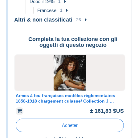
Dopo il 1945
1
Francese
1
Altri & non classificati
26
Completa la tua collezione con gli
oggetti di questo negozio
Armes à feu françaises modèles réglementaires
1858-1918 chargement culasse/ Collection J.
Boudriot - P. Lorain & R. Mar
± 161,83 $US
Acheter