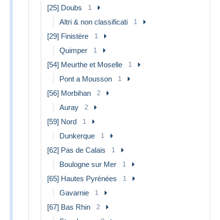
[25] Doubs
1
Altri & non classificati
1
[29] Finistère
1
Quimper
1
[54] Meurthe et Moselle
1
Pont a Mousson
1
[56] Morbihan
2
Auray
2
[59] Nord
1
Dunkerque
1
[62] Pas de Calais
1
Boulogne sur Mer
1
[65] Hautes Pyrénées
1
Gavarnie
1
[67] Bas Rhin
2