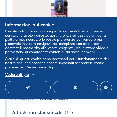
Informazioni sui cookie
Il nostro sito utilizza i cookie per le seguenti finalità: fornirvi i
K7 Audio - Aquarella
servizi che avete richiesto, garantire la sicurezza della nostra
piattaforma, ricordare le vostre preferenze per rendere più
piacevole la vostra navigazione, compilare statistiche per
± 4,62 $US
adattare il nostro sito alle vostre esigenze, visualizzare video e
permettervi di condividere contenuti sui social network.
Acheter
Alcuni di questi cookie sono necessari per il funzionamento del
nostro sito, altri possono essere impostati secondo le vostre
preferenze.
Per saperne di più
Il reste
20 jours 17 heures
Vedere di più
Videogiochi
76 oggetti trovati
Vedi tutti gli oggetti
Altri & non classificati
76