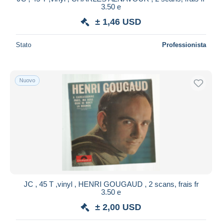
3.50 e
± 1,46 USD
Stato
Professionista
Nuovo
JC , 45 T ,vinyl , HENRI GOUGAUD , 2 scans, frais fr
3.50 e
± 2,00 USD