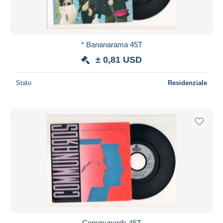
* Bananarama 45T
± 0,81 USD
Stato
Residenziale
Communards 45T