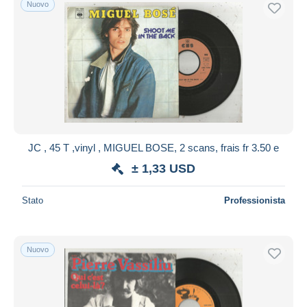
Nuovo
Spedizione gratuita
Metodi di pagamento
PayPal
Bonifico bancario
Visa
Mastercard
Bancontact
JC , 45 T ,vinyl , MIGUEL BOSE, 2 scans, frais fr 3.50 e
iDeal
± 1,33 USD
Maestro
Deselezionare tutto
Stato
Professionista
Residenza del venditore
Tutto il mondo
Nuovo