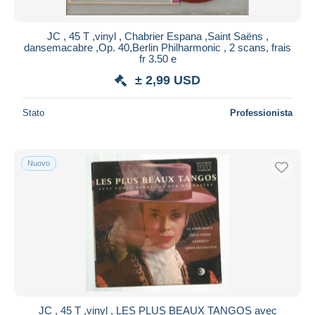
JC , 45 T ,vinyl , Chabrier Espana ,Saint Saëns ,
dansemacabre ,Op. 40,Berlin Philharmonic , 2 scans, frais
fr 3.50 e
± 2,99 USD
Stato
Professionista
Nuovo
JC , 45 T ,vinyl , LES PLUS BEAUX TANGOS avec