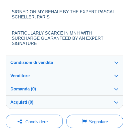
SIGNED ON MY BEHALF BY THE EXPERT PASCAL
SCHELLER, PARIS
PARTICULARLY SCARCE IN MNH WITH
SURCHARGE GUARANTEED BY AN EXPERT
SIGNATURE
Condizioni di vendita
Venditore
Destinazione:
Vedi l'elenco dei paesi
Domanda (0)
YESYOUCAN
100%
(807x)
Direttamente al destinatario:
Acquisti (0)
Sì
Negozio
Invio:
Invio dopo il pagamento
Per inviare una domanda devi aprire una
Ultimo aggiornamento: 15:19:55
Condividere
Segnalare
sessione.
Iscritto da:
Spese: