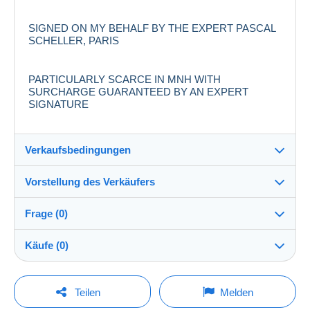
SIGNED ON MY BEHALF BY THE EXPERT PASCAL
SCHELLER, PARIS
PARTICULARLY SCARCE IN MNH WITH
SURCHARGE GUARANTEED BY AN EXPERT
SIGNATURE
Verkaufsbedingungen
Vorstellung des Verkäufers
Versand nach:
Die Liste der Länder einsehen
Frage (0)
YESYOUCAN
100%
(807x)
Direkte Übergabe:
Käufe (0)
Ja
Shop
Versand:
Vorkasse
Um eine Frage stellen zu können, müssen Sie
Letzte Aktualisierung: 00:06:27
Teilen
Melden
eingeloggt sein.
Mitglied seit:
Kosten: