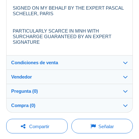
SIGNED ON MY BEHALF BY THE EXPERT PASCAL
SCHELLER, PARIS
PARTICULARLY SCARCE IN MNH WITH
SURCHARGE GUARANTEED BY AN EXPERT
SIGNATURE
Condiciones de venta
Vendedor
Destino:
Ver la lista de países
Pregunta (0)
YESYOUCAN
100%
(807x)
Entrega en persona:
Compra (0)
Sí
Tienda
Envío:
Envío después del pago
Para hacer una pregunta, debe iniciar una
Última actualización: 0:59:15
Compartir
Señalar
sesión.
Miembro desde:
Gastos:
6 mar 2021