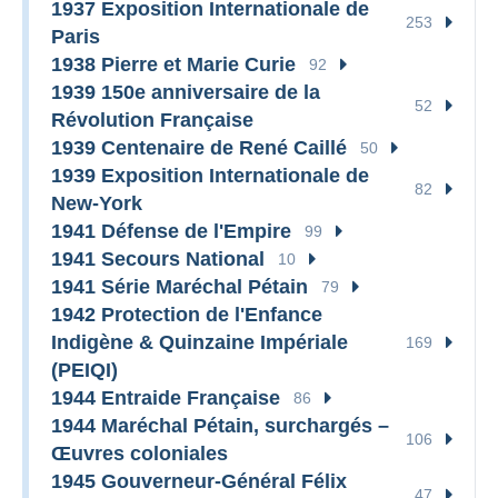
1937 Exposition Internationale de
253
Paris
1938 Pierre et Marie Curie
92
1939 150e anniversaire de la
52
Révolution Française
1939 Centenaire de René Caillé
50
1939 Exposition Internationale de
82
New-York
1941 Défense de l'Empire
99
1941 Secours National
10
1941 Série Maréchal Pétain
79
1942 Protection de l'Enfance
Indigène & Quinzaine Impériale
169
(PEIQI)
1944 Entraide Française
86
1944 Maréchal Pétain, surchargés –
106
Œuvres coloniales
1945 Gouverneur-Général Félix
47