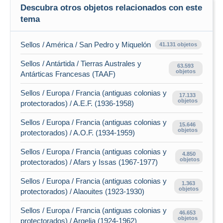
Descubra otros objetos relacionados con este
tema
Sellos / América / San Pedro y Miquelón
41.131 objetos
Sellos / Antártida / Tierras Australes y
63.593
objetos
Antárticas Francesas (TAAF)
Sellos / Europa / Francia (antiguas colonias y
17.133
objetos
protectorados) / A.E.F. (1936-1958)
Sellos / Europa / Francia (antiguas colonias y
15.646
objetos
protectorados) / A.O.F. (1934-1959)
Sellos / Europa / Francia (antiguas colonias y
4.850
objetos
protectorados) / Afars y Issas (1967-1977)
Sellos / Europa / Francia (antiguas colonias y
1.363
objetos
protectorados) / Alaouites (1923-1930)
Sellos / Europa / Francia (antiguas colonias y
46.653
objetos
protectorados) / Argelia (1924-1962)