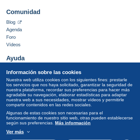
Comunidad
Blog
Agenda
Foro
Vídeos
Ayuda
Centro de ayuda
Información sobre las cookies
Comprar en Delcampe
Nuestra web utiliza cookies con los siguientes fines: prestarle
Vender en Delcampe
los servicios que nos haya solicitado, garantizar la seguridad de
nuestra plataforma, recordar sus preferencias para hacer más
Una página securizada
agradable su navegación, elaborar estadísticas para adaptar
nuestra web a sus necesidades, mostrar vídeos y permitirle
compartir contenidos en las redes sociales.
Algunas de estas cookies son necesarias para el
funcionamiento de nuestro sitio web, otras pueden establecerse
según sus preferencias.
Más información
Ver más
Español
USD
Modo estándar
America/