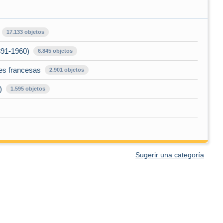
17.133 objetos
891-1960)
6.845 objetos
les francesas
2.901 objetos
)
1.595 objetos
Sugerir una categoría