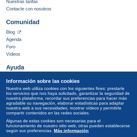
Nuestras tarifas
Contacte con nosotros
Comunidad
Blog
Agenda
Foro
Vídeos
Ayuda
Centro de ayuda
Información sobre las cookies
Comprar en Delcampe
Nuestra web utiliza cookies con los siguientes fines: prestarle
Vender en Delcampe
los servicios que nos haya solicitado, garantizar la seguridad de
nuestra plataforma, recordar sus preferencias para hacer más
Una página securizada
agradable su navegación, elaborar estadísticas para adaptar
nuestra web a sus necesidades, mostrar vídeos y permitirle
compartir contenidos en las redes sociales.
Algunas de estas cookies son necesarias para el
funcionamiento de nuestro sitio web, otras pueden establecerse
según sus preferencias.
Más información