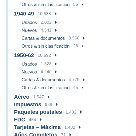
Otros & sin clasificación
56
1940-49
10.538
Usados
2.002
Nuevos
4.542
Cartas & documentos
3.966
Otros & sin clasificación
28
1950-62
10.592
Usados
1.528
Nuevos
4.240
Cartas & documentos
4.779
Otros & sin clasificación
45
Aéreo
1.547
Impuestos
938
Paquetes postales
1.492
FDC
454
Tarjetas – Máxima
1.482
Años Completos
71