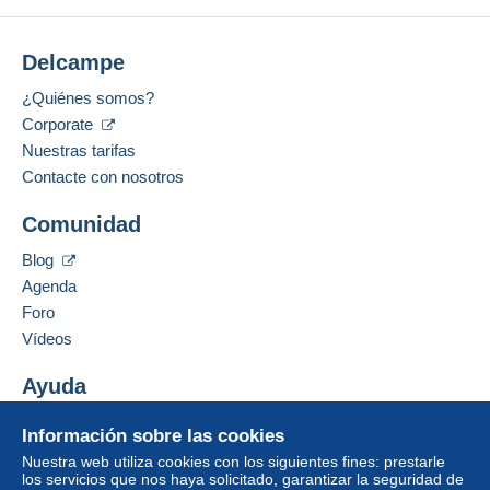
Delcampe
¿Quiénes somos?
Corporate
Nuestras tarifas
Contacte con nosotros
Comunidad
Blog
Agenda
Foro
Vídeos
Ayuda
Centro de ayuda
Información sobre las cookies
Comprar en Delcampe
Nuestra web utiliza cookies con los siguientes fines: prestarle
Vender en Delcampe
los servicios que nos haya solicitado, garantizar la seguridad de