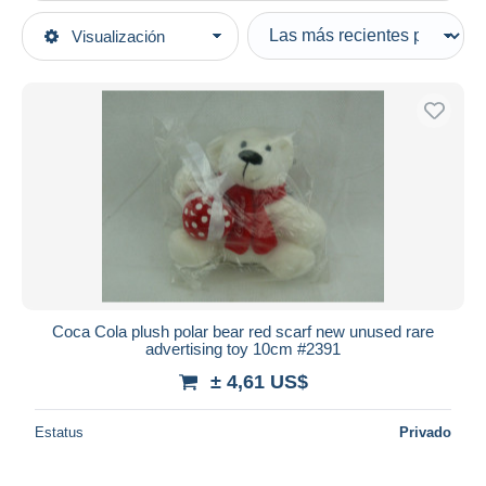
Tipo de venta
Visualización
Categorías principales
Activas
Otros temas y colecciones
Precios fijos
Publicidad
Subasta con ofertas
Coca-Cola
Subastas sin pujas
Casa de subastas
Peluches
Vendidos
Duration
Todas las duraciones
Nuevo desde
Días
Coca Cola plush polar bear red scarf new unused rare
advertising toy 10cm #2391
Cerrando dentro
horas
de
± 4,61 US$
Precio
Estatus
Privado
De
a
US$
US$