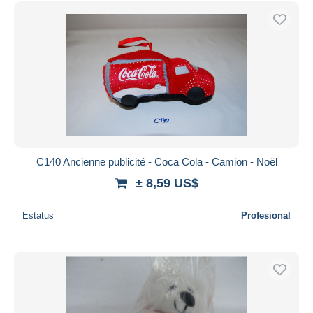
Sólo con descuento
Envío gratis
Métodos de pago
PayPal
Transferencia bancaria
Visa
Mastercard
Bancontact
iDeal
C140 Ancienne publicité - Coca Cola - Camion - Noël
Maestro
± 8,59 US$
Deseleccionar todo
Estatus
Profesional
Residencia del vendedor
Mundo entero