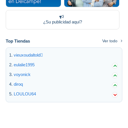
¿Su publicidad aquí?
Top Tiendas
Ver todo
vieuxoudaltold
eulalie1995
voyonick
diroq
LOULOU64