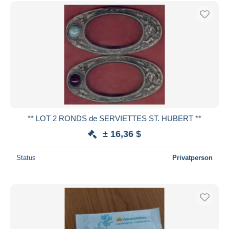
Kostenloser Versand
Zahlungsmethoden
PayPal
Banküberweisung
Visa
Mastercard
Bancontact
iDeal
** LOT 2 RONDS de SERVIETTES ST. HUBERT **
Maestro
± 16,36 $
Gesamte Auswahl aufheben
Status
Privatperson
Wohnsitz des Verkäufers
Weltweit