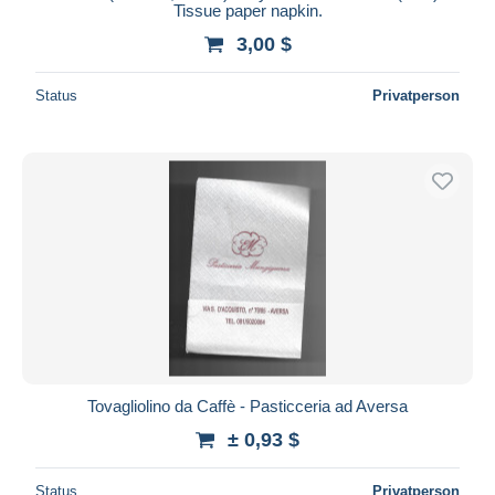
Tissue paper napkin.
3,00 $
Status
Privatperson
Tovagliolino da Caffè - Pasticceria ad Aversa
± 0,93 $
Status
Privatperson