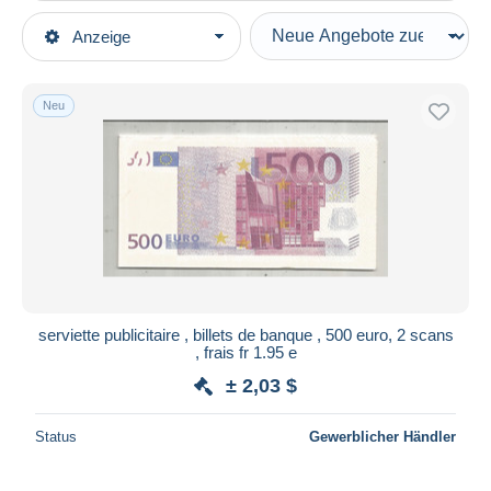
Art der Verkäufe
Anzeige
Hauptkategorien
Laufende Angebote
Essen & Trinken
Festpreise
Neu
Werbeservietten
Auktionen mit Geboten
Auktionen ohne Gebote
Auktionshäuser
Verkauft
Dauer
Alle Laufzeiten
Neu seit
Tage(n)
serviette publicitaire , billets de banque , 500 euro, 2 scans
, frais fr 1.95 e
Endet in
Stunde(n)
± 2,03 $
Preis
Status
Gewerblicher Händler
Von
bis
$
$
Nur ermäßigt