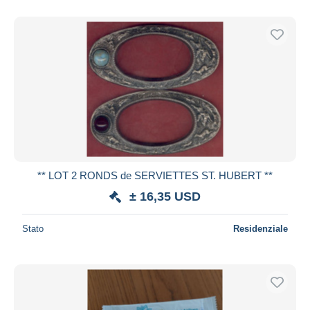
Solo sconto
Spedizione gratuita
Metodi di pagamento
PayPal
Bonifico bancario
Visa
Mastercard
Bancontact
iDeal
** LOT 2 RONDS de SERVIETTES ST. HUBERT **
Maestro
± 16,35 USD
Deselezionare tutto
Stato
Residenziale
Residenza del venditore
Tutto il mondo