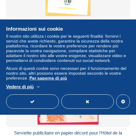
1 Serviette Fritapapa (R/V)
Informazioni sui cookie
± 1,16 USD
Il nostro sito utilizza i cookie per le seguenti finalità: fornirvi i
servizi che avete richiesto, garantire la sicurezza della nostra
piattaforma, ricordare le vostre preferenze per rendere più
Stato
Residenziale
piacevole la vostra navigazione, compilare statistiche per
adattare il nostro sito alle vostre esigenze, visualizzare video e
permettervi di condividere contenuti sui social network.
Alcuni di questi cookie sono necessari per il funzionamento del
nostro sito, altri possono essere impostati secondo le vostre
preferenze.
Per saperne di più
Vedere di più
Serviette publicitaire en papier décoré pour l'Hôtel de la