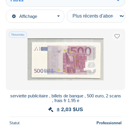
Tout voir
Types de vente
Affichage
Catégories principales
En cours
Bistrot & Alimentation
Prix fixes
Nouveau
Serviettes publicitaires
Enchères avec offres
Enchères sans offres
Maisons de vente
Vendus
Durée
Toutes les durées
Nouveau
jours
serviette publicitaire , billets de banque , 500 euro, 2 scans
depuis
, frais fr 1.95 e
Fermant
heures
± 2,03 $US
dans
Prix
Statut
Professionnel