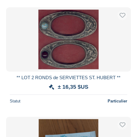
De
à
$US
$US
Uniquement en réduction
Livraison gratuite
Méthodes de paiement
PayPal
Virement bancaire
Visa
Mastercard
Bancontact
** LOT 2 RONDS de SERVIETTES ST. HUBERT **
iDeal
± 16,35 $US
Maestro
Tout désélectionner
Statut
Particulier
Résidence du vendeur
Monde entier