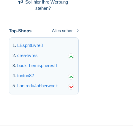
Soll hier Ihre Werbung
stehen?
Top-Shops
Alles sehen
LEspritLivre
crea-livres
book_hemispheres
tonton82
LantreduJabberwock