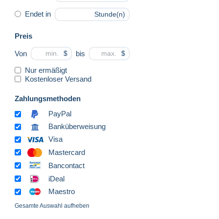
Endet in
Stunde(n)
Preis
Von
bis
$
$
Nur ermäßigt
Kostenloser Versand
Zahlungsmethoden
PayPal
Banküberweisung
Visa
Mastercard
Bancontact
iDeal
Maestro
Gesamte Auswahl aufheben