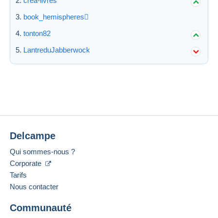
crea-livres
book_hemispheres
Appliquer
tonton82
LantreduJabberwock
Delcampe
Qui sommes-nous ?
Corporate
Tarifs
Nous contacter
Communauté