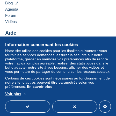
Blog
Agenda
Forum
Vidéos
Aide
Centre d'aide
Information concernant les cookies
Acheter sur Delcampe
Notre site utilise des cookies pour les finalités suivantes : vous
Vendre sur Delcampe
fournir les services demandés, assurer la sécurité sur notre
plateforme, garder en mémoire vos préférences afin de rendre
Un site sécurisé
votre navigation plus agréable, réaliser des statistiques dans le
but d’adapter notre site à vos besoins, afficher des vidéos et
vous permettre de partager du contenu sur les réseaux sociaux.
Certains de ces cookies sont nécessaires au fonctionnement de
notre site, d’autres peuvent être paramétrés selon vos
préférences.
En savoir plus
Voir plus
Français
USD
Mode standard
America/