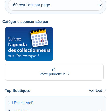
Uniquement en réduction
Livraison gratuite
Méthodes de paiement
Catégorie sponsorisée par
PayPal
Virement bancaire
Visa
Mastercard
Bancontact
iDeal
Maestro
Tout désélectionner
Votre publicité ici ?
Résidence du vendeur
Top Boutiques
Voir tout
Monde entier
LEspritLivre