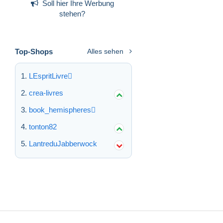
Soll hier Ihre Werbung
stehen?
Top-Shops
Alles sehen
LEspritLivre
crea-livres
book_hemispheres
tonton82
LantreduJabberwock