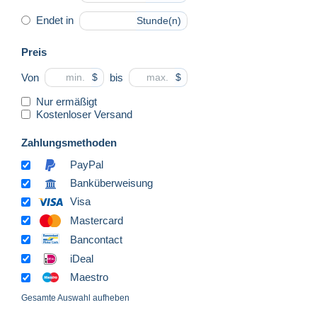
Endet in
Stunde(n)
Preis
Von
bis
$
$
Nur ermäßigt
Kostenloser Versand
Zahlungsmethoden
PayPal
Banküberweisung
Visa
Mastercard
Bancontact
iDeal
Maestro
Gesamte Auswahl aufheben