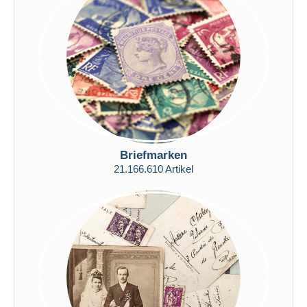
Alle Laufzeiten
Neu seit
Tage(n)
Endet in
Stunde(n)
Preis
Von
bis
$
$
Nur ermäßigt
Briefmarken
Kostenloser Versand
21.166.610 Artikel
Zahlungsmethoden
PayPal
Banküberweisung
Visa
Mastercard
Bancontact
iDeal