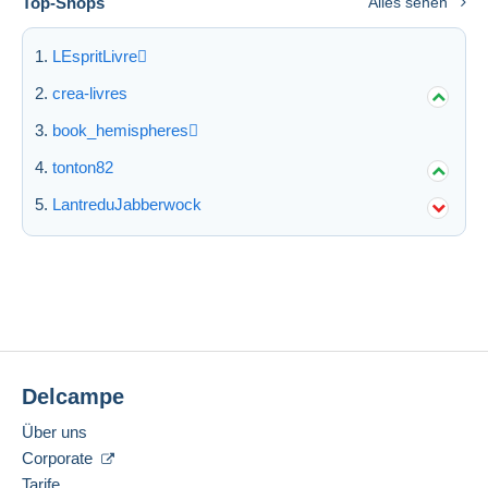
Top-Shops
Alles sehen
LEspritLivre
crea-livres
book_hemispheres
tonton82
LantreduJabberwock
Delcampe
Über uns
Corporate
Tarife