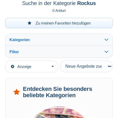
Suche in der Kategorie
Rockus
0 Artikel
Zu meinen Favoriten hinzufügen
Kategorien
Filter
Alles sehen
Art der Verkäufe
Anzeige
Hauptkategorien
Laufende Angebote
Bücher, Zeitschriften, Comics
Festpreise
Deutsch
Auktionen mit Geboten
Entdecken Sie besonders
Comics (auf Deutsch)
Auktionen ohne Gebote
beliebte Kategorien
Deutschland
Auktionshäuser
BRD
Verkauft
Rockus
Dauer