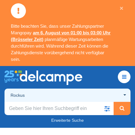
×
Bitte beachten Sie, dass unser Zahlungspartner
Mangopay
am 6. August von 01:00 bis 03:00 Uhr
(Brüsseler Zeit)
planmäßige Wartungsarbeiten
durchführen wird. Während dieser Zeit können die
Zahlungsdienste vorübergehend nicht verfügbar
sein.
Rockus
Erweiterte Suche