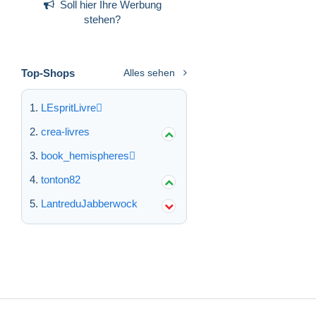
Soll hier Ihre Werbung
stehen?
Top-Shops
Alles sehen
LEspritLivre
crea-livres
book_hemispheres
tonton82
LantreduJabberwock