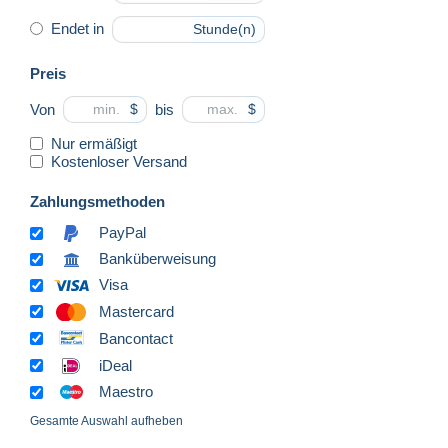
Endet in
Stunde(n)
Preis
Von
bis
$
$
Nur ermäßigt
Kostenloser Versand
Zahlungsmethoden
PayPal
Banküberweisung
Visa
Mastercard
Bancontact
iDeal
Maestro
Gesamte Auswahl aufheben