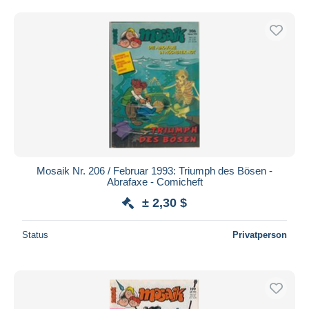
Kostenloser Versand
Zahlungsmethoden
PayPal
Banküberweisung
Visa
Mastercard
Bancontact
iDeal
Mosaik Nr. 206 / Februar 1993: Triumph des Bösen -
Maestro
Abrafaxe - Comicheft
Gesamte Auswahl aufheben
± 2,30 $
Wohnsitz des Verkäufers
Status
Privatperson
Weltweit