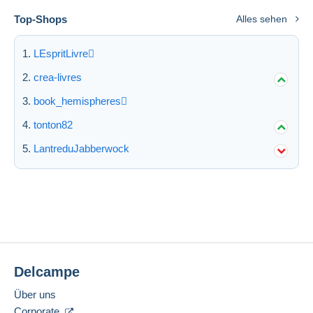
Top-Shops
Alles sehen
LEspritLivre
crea-livres
book_hemispheres
tonton82
LantreduJabberwock
Delcampe
Über uns
Corporate