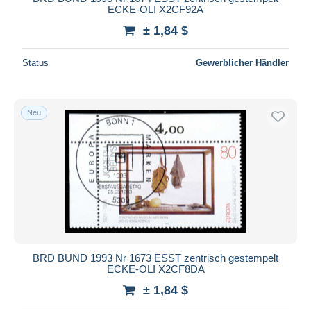
ECKE-OLI X2CF92A
± 1,84 $
Status
Gewerblicher Händler
Neu
BRD BUND 1993 Nr 1673 ESST zentrisch gestempelt
ECKE-OLI X2CF8DA
± 1,84 $