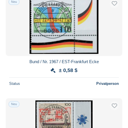
Neu
Kostenloser Versand
Zahlungsmethoden
PayPal
Banküberweisung
Visa
Mastercard
Bancontact
Bund / Nr. 1967 / EST-Frankfurt Ecke
iDeal
± 0,58 $
Maestro
Gesamte Auswahl aufheben
Status
Privatperson
Wohnsitz des Verkäufers
Weltweit
Neu